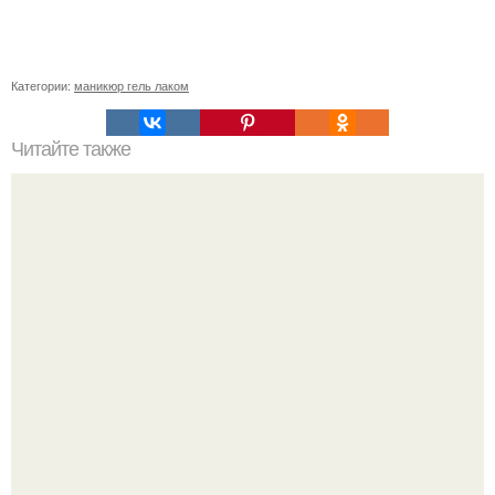
Категории:
маникюр гель лаком
Читайте также
Рельефные розы манкой на ногтях?