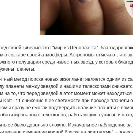
ред своей гибелью этот "мир из Пенопласта", благодаря ярко
м о составе своей атмосферы. Астрономы отмечают, что зв
южного полушария среди известных звезд, у которых благод
ужены планеты.
итный метод поиска новых экзопланет является одним из с
ду планеты между звездой и нашими телескопами снижается
м на то, что перед звездой в этот момент может находиться
ы Kelt - 11 снижение в ее светимости при проходе планеты
номы сразу не смогли подтвердить наличие планеты с помощью 
роботизированных телескопов, работающих в унисон и нах
ыть ее было довольно сложно. Изначальное наблюдение за 
чительное изменение кривой блеска на диаграмме", - подели