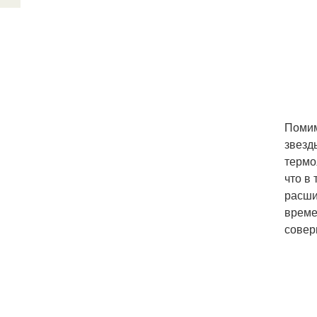
Помим
звезд
термо
что в
расши
време
совер