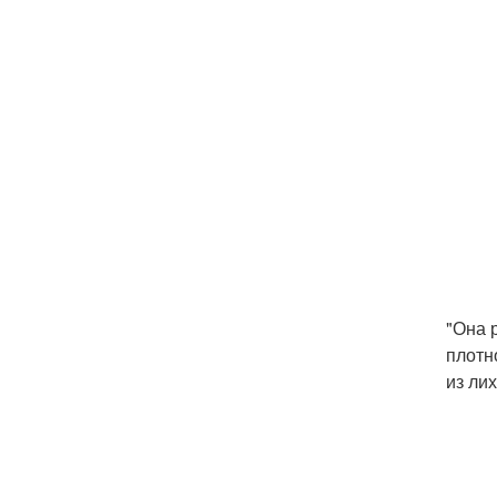
"Она 
плотн
из ли