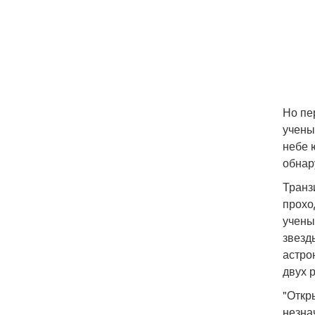
Но пе
учены
небе 
обнар
Транз
прохо
учены
звезд
астро
двух 
"Откр
незна