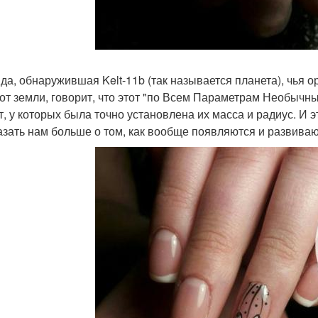
да, обнаружившая Kelt-11b (так называется планета), чья 
 от земли, говорит, что этот "по Всем Параметрам Необычн
т, у которых была точно установлена их масса и радиус. И 
азать нам больше о том, как вообще появляются и развива