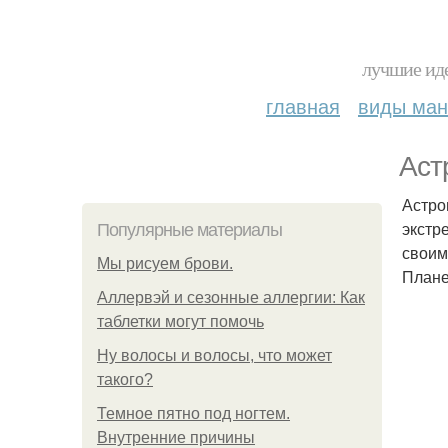
лучшие иде
главная
виды ма
Аст
Астро
экстр
Популярные материалы
своим
Мы рисуем брови.
Плане
Аллервэй и сезонные аллергии: Как
таблетки могут помочь
Ну волосы и волосы, что может
такого?
Темное пятно под ногтем.
Внутренние причины