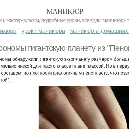
МАНИКЮР
и, мастер-классы, подробные уроки. все виды маникюра т
никюра
уроки маникюра
маникюр в домашних
рономы гигантскую планету из "Пено
номы обнаружили гигантскую экзопланету размером больш
емально низкой для такого класса планет массой. Но в перв
 составом, по плотности аналогичным пенопласту, что позв
той".