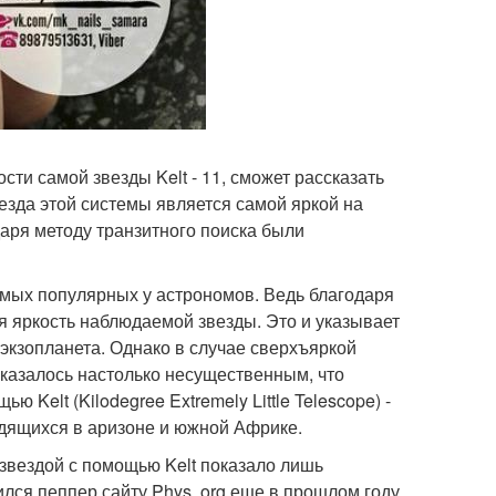
сти самой звезды Kelt - 11, сможет рассказать
езда этой системы является самой яркой на
аря методу транзитного поиска были
амых популярных у астрономов. Ведь благодаря
 яркость наблюдаемой звезды. Это и указывает
 экзопланета. Однако в случае сверхъяркой
 оказалось настолько несущественным, что
Kelt (Kilodegree Extremely Little Telescope) -
одящихся в аризоне и южной Африке.
звездой с помощью Kelt показало лишь
лся пеппер сайту Phys. org еще в прошлом году,