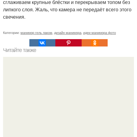
сглаживаем крупные блёстки и перекрываем топом без
липкого слоя. Жаль, что камера не передаёт всего этого
свечения.
Категории:
маникюр гель лаком
,
дизайн маникюра
,
идеи маникюра фото
Читайте также
Сколько отрастает ноготь. Как происходит процесс роста
ногтей