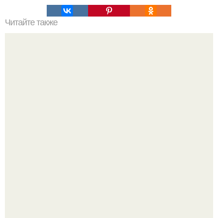
Читайте также
Текст для рекламы мастера маникюра. Как мастеру
маникюра запустить сарафанный маркетинг?
Подборка стильной школьной одежды для девочек с WB.