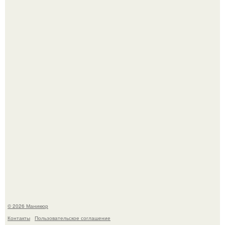
Десять лет назад все красили веки плотными слоями.
Чем дольше вас радует "Красивая, Удобная Обувь".
© 2026 Маникюр
Контакты
Пользовательское соглашение