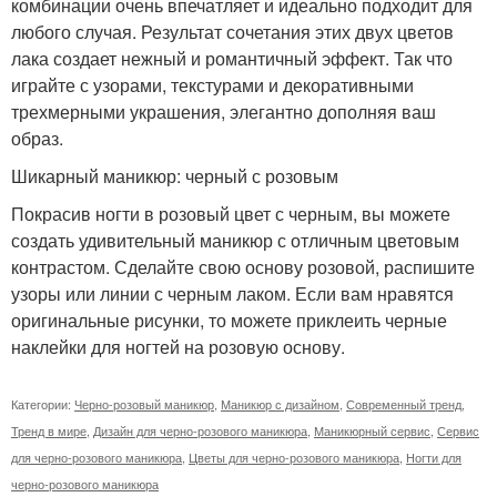
комбинации очень впечатляет и идеально подходит для
любого случая. Результат сочетания этих двух цветов
лака создает нежный и романтичный эффект. Так что
играйте с узорами, текстурами и декоративными
трехмерными украшения, элегантно дополняя ваш
образ.
Шикарный маникюр: черный с розовым
Покрасив ногти в розовый цвет с черным, вы можете
создать удивительный маникюр с отличным цветовым
контрастом. Сделайте свою основу розовой, распишите
узоры или линии с черным лаком. Если вам нравятся
оригинальные рисунки, то можете приклеить черные
наклейки для ногтей на розовую основу.
Категории:
Черно-розовый маникюр
,
Маникюр с дизайном
,
Современный тренд
,
Тренд в мире
,
Дизайн для черно-розового маникюра
,
Маникюрный сервис
,
Сервис
для черно-розового маникюра
,
Цветы для черно-розового маникюра
,
Ногти для
черно-розового маникюра