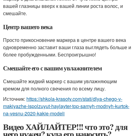
вашей глазницы вверх к вашей линии роста волос, и
смешайте.
Центр вашего века
Просто прикосновение маркера в центре вашего века
одновременно заставит ваши глаза выглядеть больше и
более пробужденными. Беспроигрышно!
Смешайте его с вашим увлажнителем
Смешайте жидкий маркер с вашим увлажняющим
кремом для полного свечения по всему лицу.
Источник:
https://shkola-krasoty.com/stati/dlya-chego-v-
makiyazhe-ispolzuyut-haylayter-top-samyh-modnyh-kurtok-
na-vesnu-2020-kakie-modeli
Видео ХАЙЛАЙТЕР!!! что это? для
чего нужен? куда его наносить?