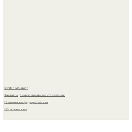
В нижегородской области трагически погибла 14-летняя
школьница - она покончила с собой на фоне подготовки к
контрольной по английскому языку.
© 2026 Маникюр
Контакты
Пользовательское соглашение
Политика конфидециальности
Обратная связь