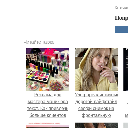
Категори
Понр
Читайте также
Реклама для
Ультрареалистичный
мастера маникюра
дорогой лайфстайл
текст. Как привлечь
селфи снимок на
больше клиентов
фронтальную
м
на маникюр
камеру.