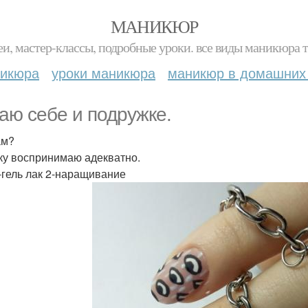
МАНИКЮР
и, мастер-классы, подробные уроки. все виды маникюра т
никюра
уроки маникюра
маникюр в домашних
аю себе и подружке.
ам?
ку воспринимаю адекватно.
4-гель лак 2-наращивание