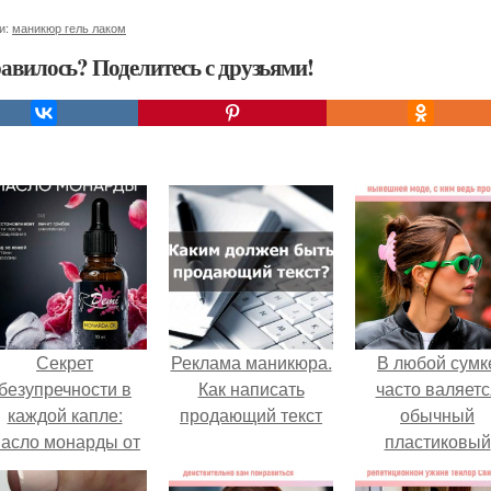
и:
маникюр гель лаком
авилось? Поделитесь с друзьями!
Секрет
Реклама маникюра.
В любой сумк
безупречности в
Как написать
часто валяетс
каждой капле:
продающий текст
обычный
асло монарды от
пластиковый
Demi Sweet.
крабик.