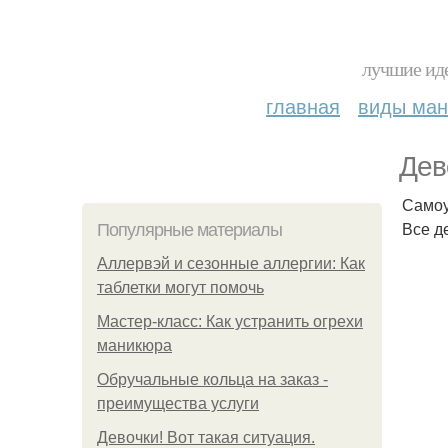
лучшие иде
главная
виды ма
Дев
Самоу
Все д
Популярные материалы
Аллервэй и сезонные аллергии: Как
таблетки могут помочь
Мастер-класс: Как устранить огрехи
маникюра
Обручальные кольца на заказ -
преимущества услуги
Девочки! Вот такая ситуация.