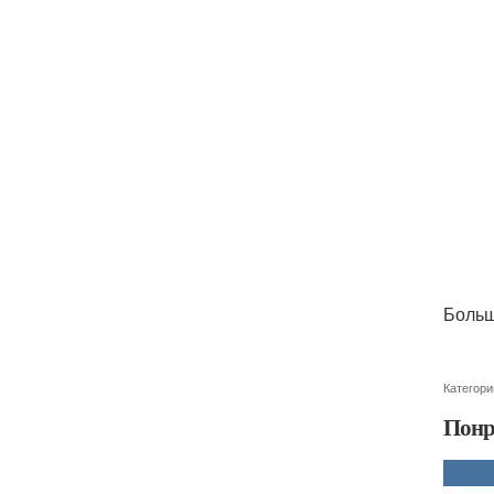
Больш
Категори
Понр