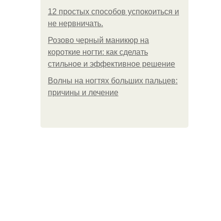
12 простых способов успокоиться и
не нервничать.
Розово черный маникюр на
короткие ногти: как сделать
стильное и эффективное решение
Волны на ногтях больших пальцев:
причины и лечение