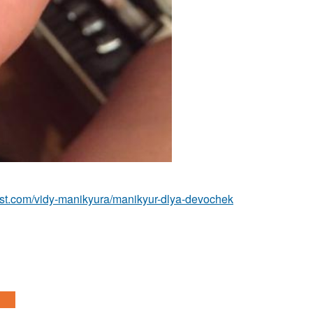
best.com/vidy-manikyura/manikyur-dlya-devochek