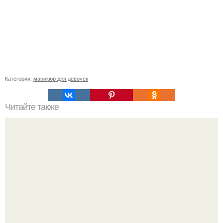
Категории:
маникюр для девочек
Читайте также
Цитаты про маникюр. 20 золотых цитат Коко шанель: