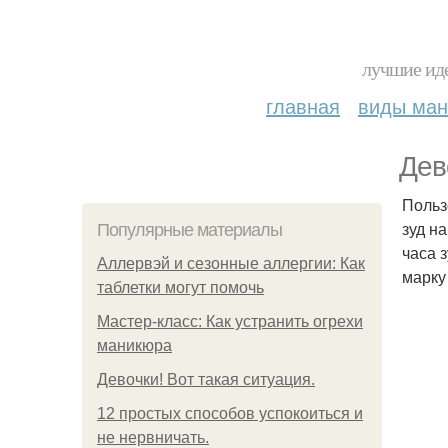
лучшие иде
главная
виды ма
Дев
Польз
зуд на
Популярные материалы
часа 
Аллервэй и сезонные аллергии: Как
марку
таблетки могут помочь
Мастер-класс: Как устранить огрехи
маникюра
Девочки! Вот такая ситуация.
12 простых способов успокоиться и
не нервничать.