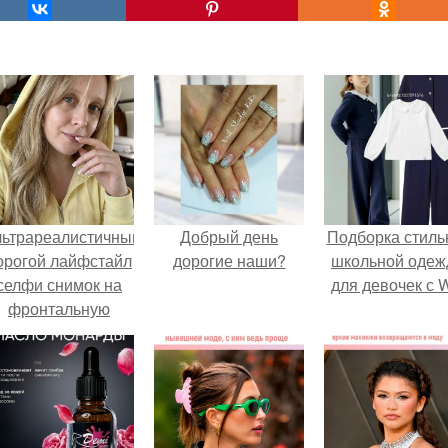
льтрареалистичный
Добрый день
Подборка стиль
орогой лайфстайл
дорогие наши?
школьной оде
селфи снимок на
для девочек с 
фронтальную
камеру.