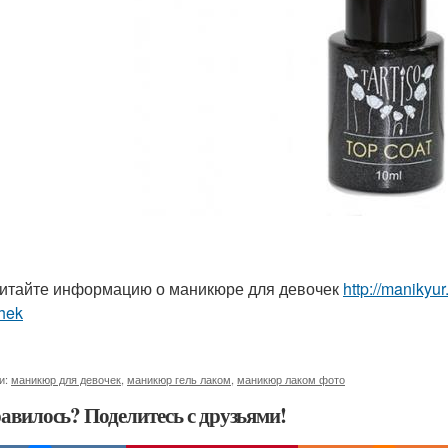
итайте информацию о маникюре для девочек
http://manikyu
hek
и:
маникюр для девочек
,
маникюр гель лаком
,
маникюр лаком фото
авилось? Поделитесь с друзьями!