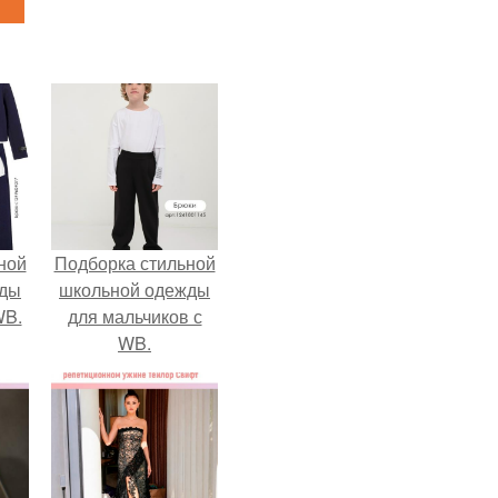
ной
Подборка стильной
жды
школьной одежды
WB.
для мальчиков с
WB.