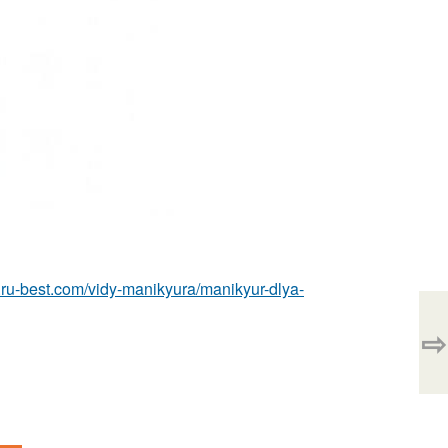
r.ru-best.com/vidy-manikyura/manikyur-dlya-
⇨