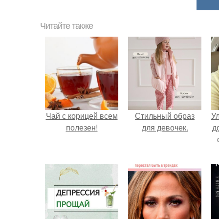
Читайте также
Чай с корицей всем
Стильный образ
У
полезен!
для девочек.
д