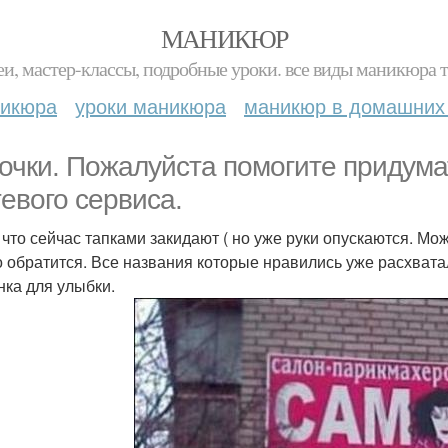
МАНИКЮР
и, мастер-классы, подробные уроки. все виды маникюра т
никюра
уроки маникюра
маникюр в домашних
очки. Пожалуйста помогите придума
тевого сервиса.
 что сейчас тапками закидают ( но уже руки опускаются. М
 обратится. Все названия которые нравились уже расхватал
нка для улыбки.