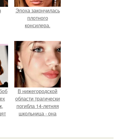
з
Эпоха закончилась
плотного
консилера.
боб
В нижегородской
тех
области трагически
к,
погибла 14-летняя
дят
школьница - она
.
покончила с собой
на фоне подготовки
к контрольной по