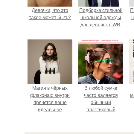
Девочки, что это
Подборка стильной
П
такое может быть?
школьной одежды
для девочек с WB.
Магия в чёрных
В любой сумке
флаконах: внутри
часто валяется
м
прячется ваше
обычный
идеальное
пластиковый
настроение.
крабик.