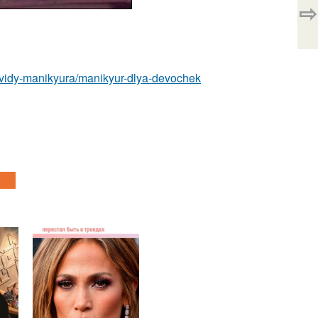
⇨
m/vidy-manikyura/manikyur-dlya-devochek