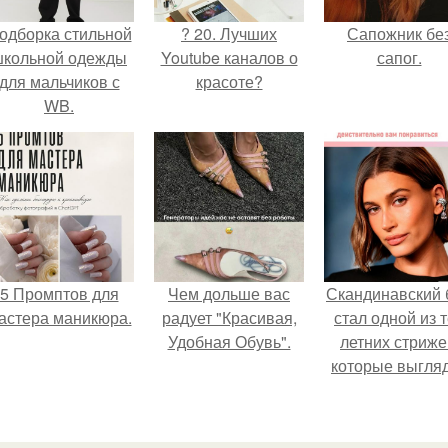
одборка стильной
? 20. Лучших
Сапожник бе
школьной одежды
Youtube каналов о
сапог.
для мальчиков с
красоте?
WB.
5 Промптов для
Чем дольше вас
Скандинавский 
астера маникюра.
радует "Красивая,
стал одной из 
Удобная Обувь".
летних стриже
которые выгля
очень просто