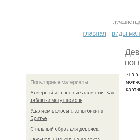
лучшие иде
главная
виды ма
Дев
ног
Знаю,
можно
Популярные материалы
Карти
Аллервэй и сезонные аллергии: Как
таблетки могут помочь
Удаляем волосы с зоны бикини.
Бритье
Стильный образ для девочек.
Обручальные кольца на заказ -