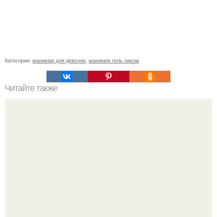
Категории:
маникюр для девочек
,
маникюр гель лаком
Читайте также
Уважаемые мастера, кто знает, как увеличить скорость
работы?