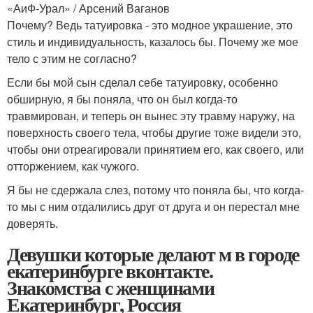
«АиФ-Урал» / Арсений Ваганов
Почему? Ведь татуировка - это модное украшение, это
стиль и индивидуальность, казалось бы. Почему же мое
тело с этим не согласно?
Если бы мой сын сделал себе татуировку, особенно
обширную, я бы поняла, что он был когда-то
травмирован, и теперь он вынес эту травму наружу, на
поверхность своего тела, чтобы другие тоже видели это,
чтобы они отреагировали принятием его, как своего, или
отторжением, как чужого.
Я бы не сдержала слез, потому что поняла бы, что когда-
то мы с ним отдалились друг от друга и он перестал мне
доверять.
Девушки которые делают м в городе
екатеринбурге вконтакте.
Знакомства с женщинами
Екатеринбург, Россия