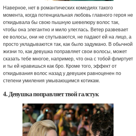
Наверное, нет в романтических комедиях такого
момента, когда потенциальная любовь главного героя не
откидывала бы свою пышную шевелюру волос так,
чтобы она элегантно и мило улеглась. Ветер развевает
ее волосы, они не спутываются, не падают ей на лицо, а
просто укладываются так, как было задумано. В обычной
жизни то, как девушка поправляет свои волосы, может
сказать тебе многое, например, что она с тобой флиртует
и ты ей нравишься как бро. Кроме того, эффект от
откидывания волос назад у девушек равноценен по
степени умиления умывающимся котикам.
4. Девушка поправляет твой галстук