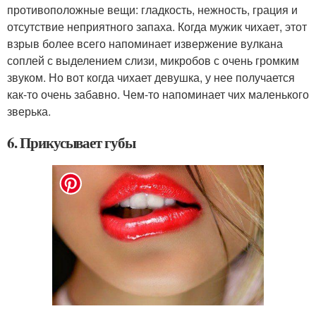
противоположные вещи: гладкость, нежность, грация и
отсутствие неприятного запаха. Когда мужик чихает, этот
взрыв более всего напоминает извержение вулкана
соплей с выделением слизи, микробов с очень громким
звуком. Но вот когда чихает девушка, у нее получается
как-то очень забавно. Чем-то напоминает чих маленького
зверька.
6. Прикусывает губы