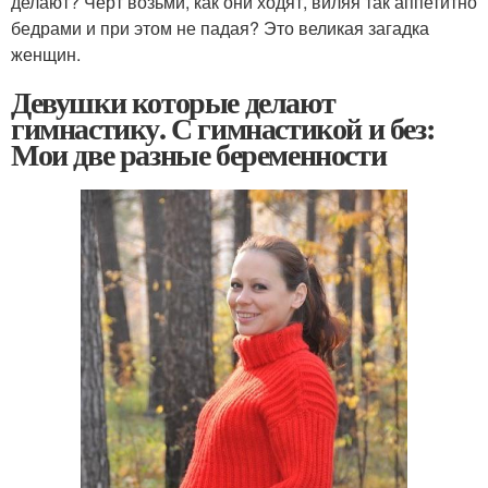
делают? Черт возьми, как они ходят, виляя так аппетитно
бедрами и при этом не падая? Это великая загадка
женщин.
Девушки которые делают
гимнастику. С гимнастикой и без:
Мои две разные беременности