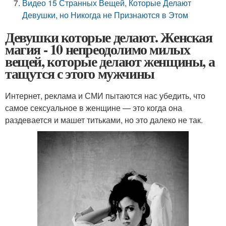
Видео 15 Странных Вещей, Которые Делают
Девушки, но Никогда не Признаются в Этом
Девушки которые делают. Женская
магия - 10 непреодолимо милых
вещей, которые делают женщины, а
тащутся с этого мужчины
Интернет, реклама и СМИ пытаются нас убедить, что
самое сексуальное в женщине — это когда она
раздевается и машет титьками, но это далеко не так.