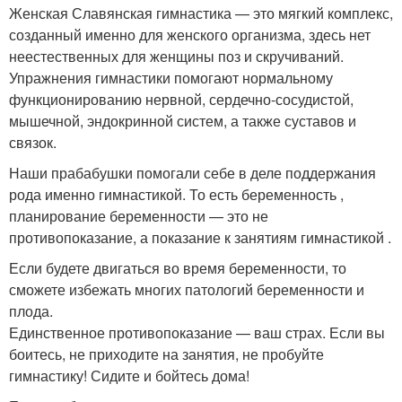
Женская Славянская гимнастика — это мягкий комплекс,
созданный именно для женского организма, здесь нет
неестественных для женщины поз и скручиваний.
Упражнения гимнастики помогают нормальному
функционированию нервной, сердечно-сосудистой,
мышечной, эндокринной систем, а также суставов и
связок.
Наши прабабушки помогали себе в деле поддержания
рода именно гимнастикой. То есть беременность ,
планирование беременности — это не
противопоказание, а показание к занятиям гимнастикой .
Если будете двигаться во время беременности, то
сможете избежать многих патологий беременности и
плода.
Единственное противопоказание — ваш страх. Если вы
боитесь, не приходите на занятия, не пробуйте
гимнастику! Сидите и бойтесь дома!