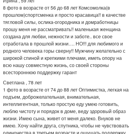
Ирина , 59 лет
8 фото в возрасте от 56 до 68 лет Комсомолка(в
прошлом)спортсменка и просто красавица!! в качестве
тягловой силы, ослика-огородника и домработницы
прошу меня не рассматривать!! маленькая женщина
создана для любви, нежности и заботе.. все свое
отработала в прошлой жизни…. НО!!! для любимого и
родного человека горы сверну!! Мужчину желательно с
широкой спиной и крепкими плечами, иметь опору на
всю нашу совместную жизнь, со своей стороны
всестороннюю поддержку гарант
Светлана , 78 лет
1 фото в возрасте от 74 до 88 лет Оптимистка, легкая на
подъем, доброжелательная, внимательная,
интеллигентная, только простую еду умею готовить,
люблю чистоту и порядок в доме, веду здоровый образ
жизни. Имею сына, живет от меня далеко. Внуков не
имею. Хочу найти друга, спутника, чтобы не чувствовать
одиночества в третьем возрасте и ощущать поддержку