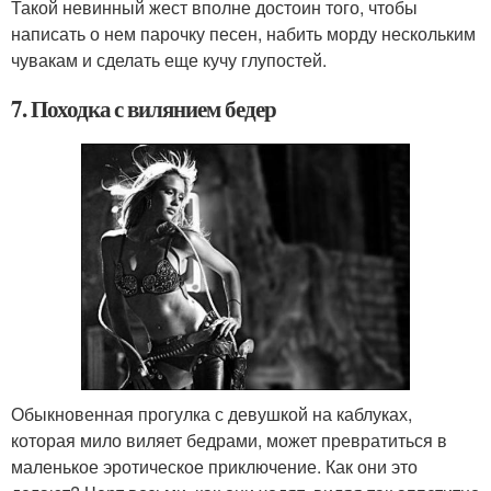
Такой невинный жест вполне достоин того, чтобы
написать о нем парочку песен, набить морду нескольким
чувакам и сделать еще кучу глупостей.
7. Походка с вилянием бедер
Обыкновенная прогулка с девушкой на каблуках,
которая мило виляет бедрами, может превратиться в
маленькое эротическое приключение. Как они это