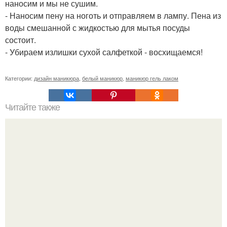
наносим и мы не сушим.
- Наносим пену на ноготь и отправляем в лампу. Пена из
воды смешанной с жидкостью для мытья посуды
состоит.
- Убираем излишки сухой салфеткой - восхищаемся!
Категории:
дизайн маникюра
,
белый маникюр
,
маникюр гель лаком
Читайте также
Сколько отрастает ноготь. Как происходит процесс роста
ногтей