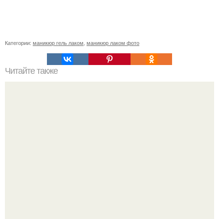
Категории:
маникюр гель лаком
,
маникюр лаком фото
Читайте также
Правила осветления: 1 осветлитель под бровь: