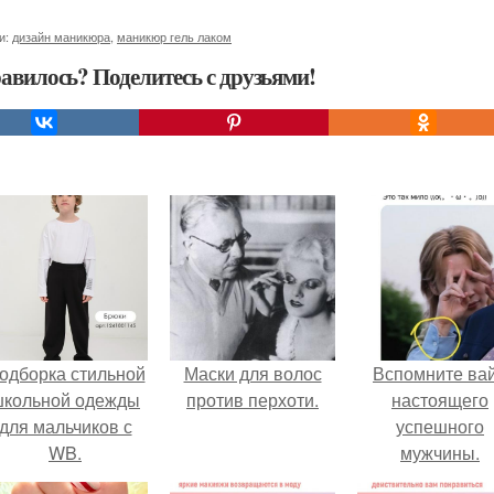
и:
дизайн маникюра
,
маникюр гель лаком
авилось? Поделитесь с друзьями!
одборка стильной
Маски для волос
Вспомните ва
школьной одежды
против перхоти.
настоящего
для мальчиков с
успешного
WB.
мужчины.