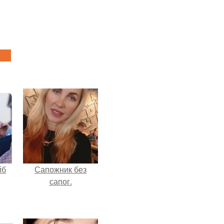
йб
Сапожник без
сапог.