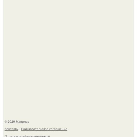
Десять лет назад все красили веки плотными слоями.
Чем дольше вас радует "Красивая, Удобная Обувь".
© 2026 Маникюр
Контакты
Пользовательское соглашение
Политика конфидециальности