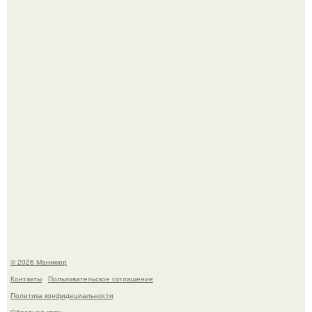
успокоиться на фоне всех разговоров о свадьбе Тейлор
свифт.
В нижегородской области трагически погибла 14-летняя
школьница - она покончила с собой на фоне подготовки к
контрольной по английскому языку.
© 2026 Маникюр
Контакты
Пользовательское соглашение
Политика конфидециальности
Обратная связь