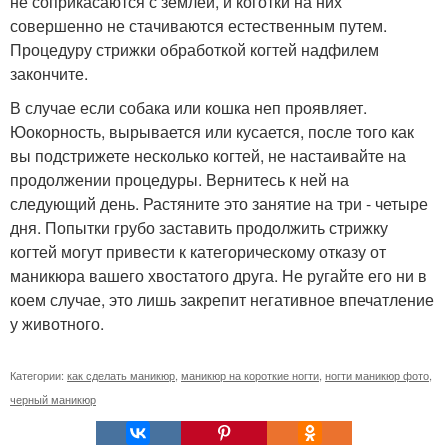
не соприкасаются с землей, и коготки на них
совершенно не стачиваются естественным путем.
Процедуру стрижки обработкой когтей надфилем
закончите.
В случае если собака или кошка неп проявляет.
Юокорность, вырывается или кусается, после того как
вы подстрижете несколько когтей, не настаивайте на
продолжении процедуры. Вернитесь к ней на
следующий день. Растяните это занятие на три - четыре
дня. Попытки грубо заставить продолжить стрижку
когтей могут привести к категорическому отказу от
маникюра вашего хвостатого друга. Не ругайте его ни в
коем случае, это лишь закрепит негативное впечатление
у животного.
Категории:
как сделать маникюр
,
маникюр на короткие ногти
,
ногти маникюр фото
,
черный маникюр