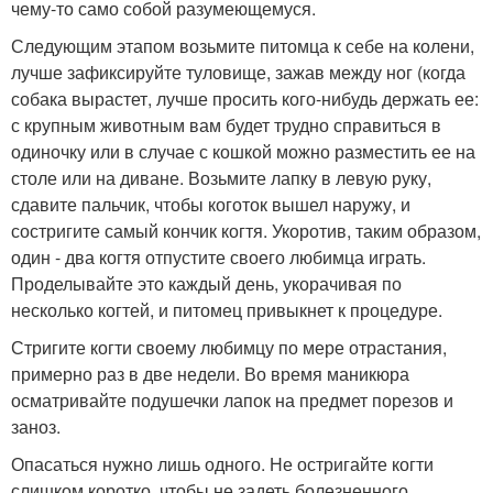
чему-то само собой разумеющемуся.
Следующим этапом возьмите питомца к себе на колени,
лучше зафиксируйте туловище, зажав между ног (когда
собака вырастет, лучше просить кого-нибудь держать ее:
с крупным животным вам будет трудно справиться в
одиночку или в случае с кошкой можно разместить ее на
столе или на диване. Возьмите лапку в левую руку,
сдавите пальчик, чтобы коготок вышел наружу, и
состригите самый кончик когтя. Укоротив, таким образом,
один - два когтя отпустите своего любимца играть.
Проделывайте это каждый день, укорачивая по
несколько когтей, и питомец привыкнет к процедуре.
Стригите когти своему любимцу по мере отрастания,
примерно раз в две недели. Во время маникюра
осматривайте подушечки лапок на предмет порезов и
заноз.
Опасаться нужно лишь одного. Не остригайте когти
слишком коротко, чтобы не задеть болезненного