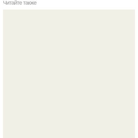
Читайте также
От этой маски волосы как сумасшедшие растут!
Стильный образ для девочек.