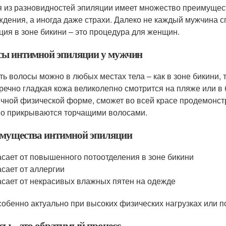
 из разновидностей эпиляции имеет множество преимущест
ждения, а иногда даже страхи. Далеко не каждый мужчина с
ция в зоне бикини – это процедура для женщин.
ы интимной эпиляции у мужчин
ь волосы можно в любых местах тела – как в зоне бикини, та
речно гладкая кожа великолепно смотрится на пляже или в 
ичной физической форме, сможет во всей красе продемонс
о прикрываются торчащими волосами.
мущества интимной эпиляции
сает от повышенного потоотделения в зоне бикини
сает от аллергии
сает от некрасивых влажных пятен на одежде
собенно актуально при высоких физических нагрузках или п
сы – это обратимый процесс