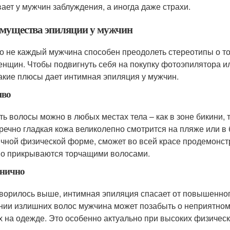
ает у мужчин заблуждения, а иногда даже страхи.
мущества эпиляции у мужчин
о не каждый мужчина способен преодолеть стереотипы о том
енщин. Чтобы подвигнуть себя на покупку фотоэпилятора и
какие плюсы дает интимная эпиляция у мужчин.
иво
ь волосы можно в любых местах тела – как в зоне бикини, та
речно гладкая кожа великолепно смотрится на пляже или в 
ичной физической форме, сможет во всей красе продемонс
о прикрываются торчащими волосами.
енично
оворилось выше, интимная эпиляция спасает от повышенног
нии излишних волос мужчина может позабыть о неприятном
х на одежде. Это особенно актуально при высоких физическ