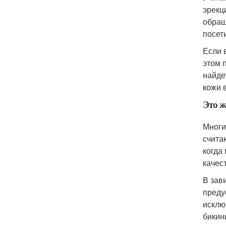
эрекц
обращ
посет
Если 
этом 
найде
кожи в
Это ж
Многи
счита
когда
качес
В зав
преду
исклю
бикини