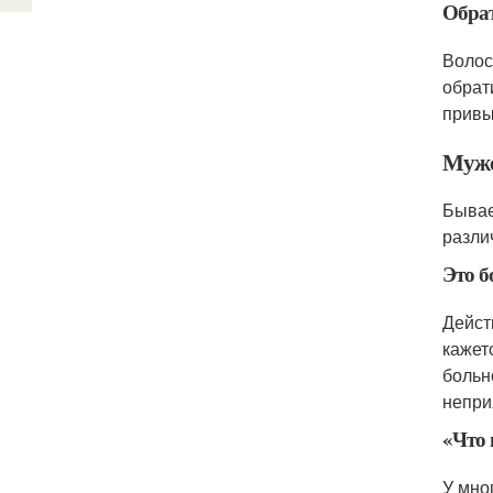
Обра
Волос
обрат
привы
Мужс
Бывае
разли
Это б
Дейст
кажет
больн
непри
«Что 
У мно