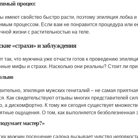
тимый процесс
ы имеют свойство быстро расти, поэтому эпиляция лобка и
имым процессом. Если вам не понравится процедура или ее
чной жизни с растительностью на теле.
кие «страхи» и заблуждения
т так, что мужчина уже отчасти готов к проведению эпиляци
чные мифы и страхи. Насколько они реальны? Стоит ли пр
ольно
вительно, эпиляция мужских гениталий – не самая приятная 
ся. Как свидетельствуют отзывы многих представителей силь
о, а дискомфортно. К тому же сегодня существует множеств
ятные ощущения. О том, как выполняется безболезненная эп
подумает мастер?»
гих мужчин посещение салона вызывает чувство неловкости