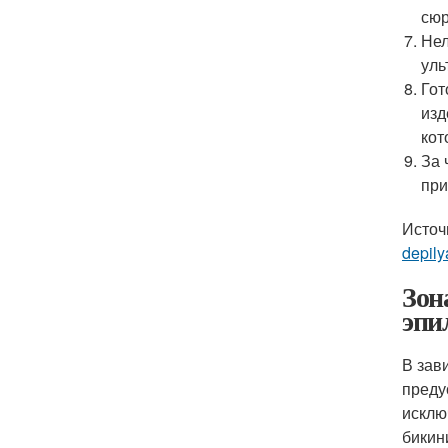
сюр
Нел
уль
Гот
изд
кот
За 
при
Источ
depilya
Зон
эпи
В зав
преду
исклю
бикин