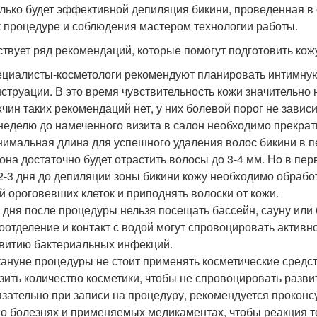
лько будет эффективной депиляция бикини, проведенная в 
к процедуре и соблюдения мастером технологии работы.
твует ряд рекомендаций, которые помогут подготовить кож
циалисты-косметологи рекомендуют планировать интимну
струации. В это время чувствительность кожи значительно 
чин таких рекомендаций нет, у них болевой порог не завис
неделю до намеченного визита в салон необходимо прекрат
имальная длина для успешного удаления волос бикини в п
она достаточно будет отрастить волосы до 3-4 мм. Но в пе
2-3 дня до депиляции зоны бикини кожу необходимо обработ
й ороговевших клеток и приподнять волоски от кожи.
2 дня после процедуры нельзя посещать бассейн, сауну или
оотделение и контакт с водой могут спровоцировать активн
витию бактериальных инфекций.
ануне процедуры не стоит применять косметические средст
зить количество косметики, чтобы не спровоцировать разв
зательно при записи на процедуру, рекомендуется проконс
 о болезнях и применяемых медикаментах, чтобы реакция т