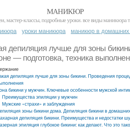
МАНИКЮР
и, мастер-классы, подробные уроки. все виды маникюра т
никюра
уроки маникюра
маникюр в домашних
ая депиляция лучше для зоны бикин
оне — подготовка, техника выполне
ержание
акая депиляция лучше для зоны бикини. Проведения процед
ыполнения
она бикини у мужчин. Ключевые особенности мужской инти
Преимущества эпиляции у мужчин
Мужские «страхи» и заблуждения
епиляция зоны бикини дома. Депиляция бикини в домашни
ахарная депиляция бикини. Преимущества и недостатки шуг
азерная эпиляция глубокое бикини: как делают. Что это так