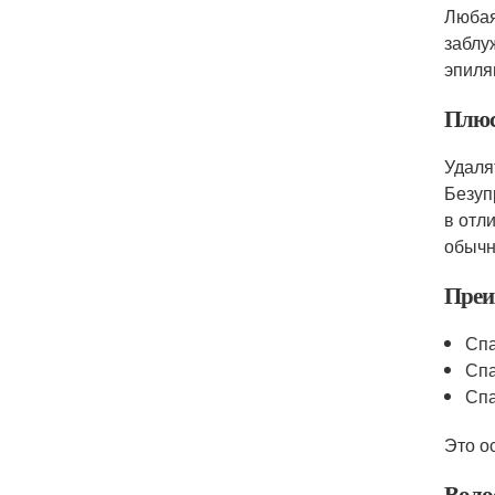
Любая
заблу
эпиля
Плюс
Удалят
Безуп
в отл
обычн
Преи
Спа
Спа
Спа
Это о
Воло