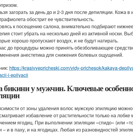
призом.
ьзя загорать за день до и 2-3 дня после депиляции. Кожа в
трафиолета обострит ее чувствительность.
овясь к посещению салона, внимательно подбирают нижнее 
елия стоит убрать на несколько дней из активной носки. 
орые хорошо пропускают воздух, и не будут натирать.
час до процедуры можно принять обезболивающее средств
менения анестетика для снижения болевых ощущений.
ник:
https://krasivyepricheski.com/vidy-prichesok/kakaya-depily
cii-i-epilyacii
а бикини у мужчин. Ключевые особенн
ляции
исимости от зоны удаления волос мужскую эпиляцию можно 
сматривает избавление от растительности только на лобке м
чением ягодиц. При выполнении эпиляции «спидо» (или «то
и – и в паху, и на ягодицах. Любая из разновидностей эпи