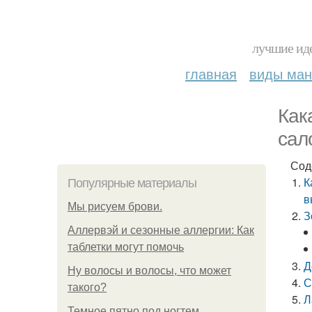
лучшие иде
главная
виды ма
Как
сал
Сод
К
Популярные материалы
в
Мы рисуем брови.
З
Аллервэй и сезонные аллергии: Как
таблетки могут помочь
Д
Ну волосы и волосы, что может
С
такого?
Л
Темное пятно под ногтем.