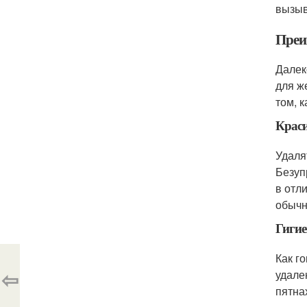
вызыв
Преи
Далек
для ж
том, 
Крас
Удалят
Безуп
в отл
обычн
Гиги
Как г
⇦
удале
пятна