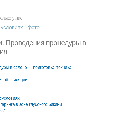
олько у нас
 условиях
фото
и. Проведения процедуры в
ния
уры в салоне — подготовка, техника
мной эпиляции
х условиях
аринга в зоне глубокого бикини
ое?