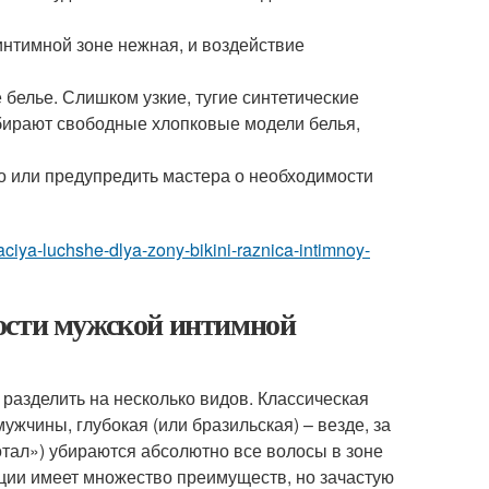
 интимной зоне нежная, и воздействие
белье. Слишком узкие, тугие синтетические
Выбирают свободные хлопковые модели белья,
о или предупредить мастера о необходимости
aciya-luchshe-dlya-zony-bikini-raznica-intimnoy-
ости мужской интимной
разделить на несколько видов. Классическая
ужчины, глубокая (или бразильская) – везде, за
тал») убираются абсолютно все волосы в зоне
ляции имеет множество преимуществ, но зачастую