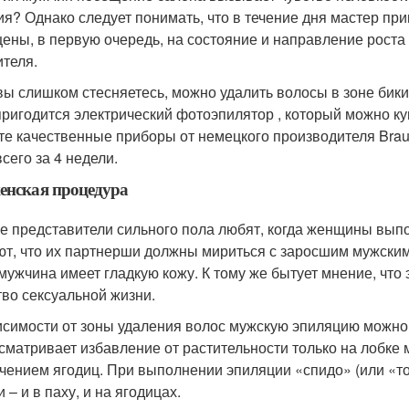
ия? Однако следует понимать, что в течение дня мастер при
ены, в первую очередь, на состояние и направление роста 
ителя.
вы слишком стесняетесь, можно удалить волосы в зоне бик
пригодится электрический фотоэпилятор , который можно ку
те качественные приборы от немецкого производителя Brau
сего за 4 недели.
енская процедура
е представители сильного пола любят, когда женщины выпо
ют, что их партнерши должны мириться с заросшим мужским
 мужчина имеет гладкую кожу. К тому же бытует мнение, что
тво сексуальной жизни.
исимости от зоны удаления волос мужскую эпиляцию можно 
сматривает избавление от растительности только на лобке м
чением ягодиц. При выполнении эпиляции «спидо» (или «то
 – и в паху, и на ягодицах.