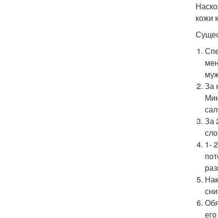
Наско
кожи 
Сущес
Спе
мен
муж
За 
Мин
сал
За 
сло
1- 
пот
раз
Нак
сни
Обя
его