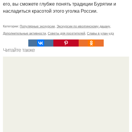
его, вы сможете глубже понять традиции Бурятии и
насладиться красотой этого уголка России.
Категории:
Популярные экскурсии
,
Экскурсии по иволгинскому дацану
,
Дополнительные активности
,
Советы для посетителей
,
Славы в улан-удэ
Читайте также
Средние волосы в фокусе: модные стрижки 2019-2025