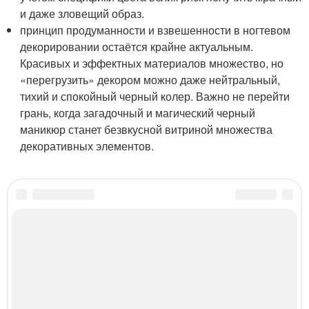
и даже зловещий образ.
принцип продуманности и взвешенности в ногтевом
декорировании остаётся крайне актуальным.
Красивых и эффектных материалов множество, но
«перегрузить» декором можно даже нейтральный,
тихий и спокойный черный колер. Важно не перейти
грань, когда загадочный и магический черный
маникюр станет безвкусной витриной множества
декоративных элементов.
Категории:
Красивый черный
,
Маникюр со стразами
,
Общие рекомендации
,
Рекомендации для черного маникюра
,
Черные ногти
,
Ногти со стразами
,
Маникюр
с сердечками
,
Нежный маникюр
,
Матовый маникюр
,
Длинные ногти
,
короткие
ногти
,
Главные тренды
,
Модные тенденции
,
черный маникюр
Читайте также