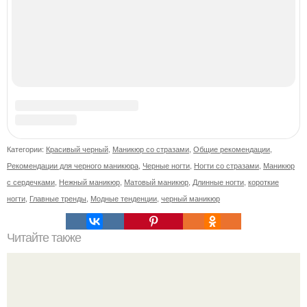
С удовольствием представляю вам идеальный дуэт от
Sophin - красный и синий оттенки Sand Effect номер 0299
и номер 0262.
В любой сумке часто валяется обычный пластиковый
крабик.