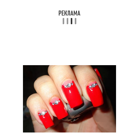
Ногти с бульонками
Тона со стразами
Френч на квадратных
Дизайн для ногтей
ногтях
Практичность на
Стразы на гель-лак
коротких ногтях
Стразы в домашних
Стразы с ногтей
условиях