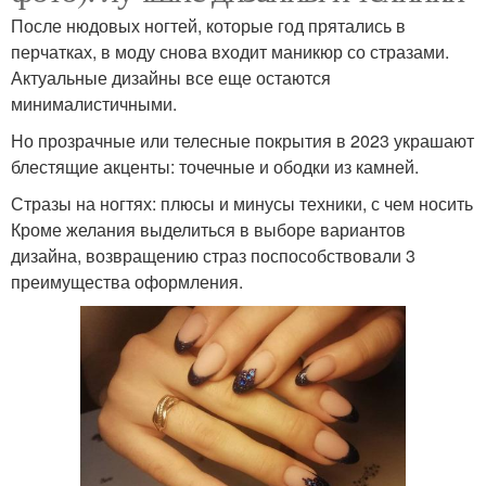
ногти
После нюдовых ногтей, которые год прятались в
перчатках, в моду снова входит маникюр со стразами.
Актуальные дизайны все еще остаются
Стразы на коротких
минималистичными.
Наклейки на ногти
ногтях
Но прозрачные или телесные покрытия в 2023 украшают
блестящие акценты: точечные и ободки из камней.
Стразы на ногтях: плюсы и минусы техники, с чем носить
Страз на шеллак
Наклейки для ногтей
Кроме желания выделиться в выборе вариантов
дизайна, возвращению страз поспособствовали 3
преимущества оформления.
Стразы на гель
Яркие ногти
Френч на короткие
Космические ногти
ногти