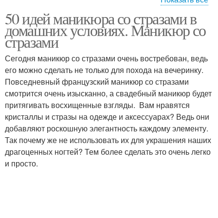
50 идей маникюра со стразами в
Выкладка на ногтях
Френч со стразами
домашних условиях. Маникюр со
стразами
Сегодня маникюр со стразами очень востребован, ведь
Маникюр с большими
его можно сделать не только для похода на вечеринку.
Узор из страз
стразами
Повседневный французский маникюр со стразами
смотрится очень изысканно, а свадебный маникюр будет
притягивать восхищенные взгляды. Вам нравятся
кристаллы и стразы на одежде и аксессуарах? Ведь они
Длинные ногти
Черные ногти
добавляют роскошную элегантность каждому элементу.
Так почему же не использовать их для украшения наших
драгоценных ногтей? Тем более сделать это очень легко
и просто.
короткие ногти
Втирка на ногти