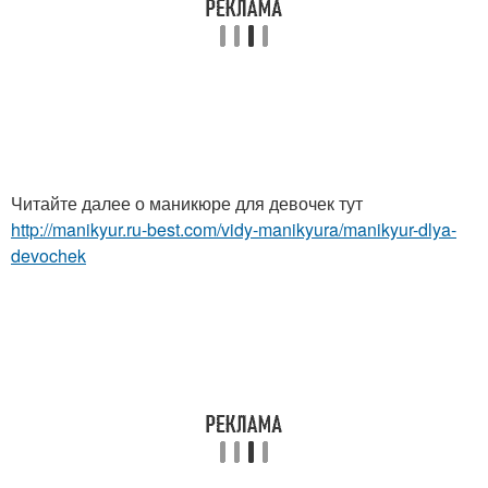
Читайте далее о маникюре для девочек тут
http://manikyur.ru-best.com/vidy-manikyura/manikyur-dlya-
devochek