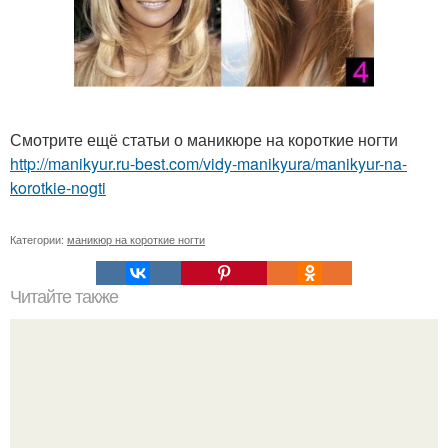
Смотрите ещё статьи о маникюре на короткие ногти
http://manikyur.ru-best.com/vidy-manikyura/manikyur-na-
korotkie-nogti
Категории:
маникюр на короткие ногти
Читайте также