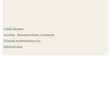
Десять лет назад все красили веки плотными слоями.
© 2026 Маникюр
Контакты
Пользовательское соглашение
Политика конфидециальности
Обратная связь