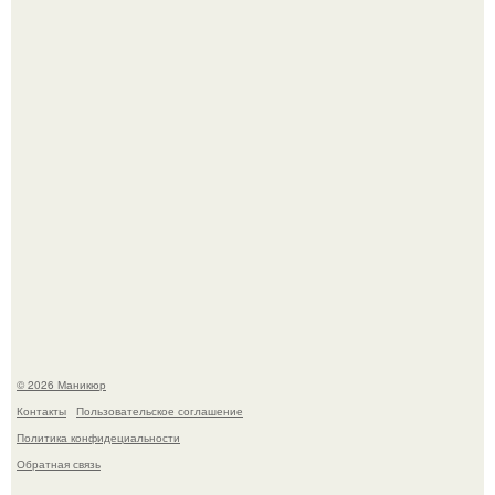
свифт.
В нижегородской области трагически погибла 14-летняя
школьница - она покончила с собой на фоне подготовки к
контрольной по английскому языку.
© 2026 Маникюр
Контакты
Пользовательское соглашение
Политика конфидециальности
Обратная связь