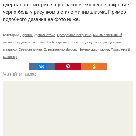
сдержанно, смотрится прозрачное глянцевое покрытие с
черно-белым рисунком в стиле минимализма. Пример
подобного дизайна на фото ниже.
Категории:
Дорогое удовольствие
,
Прозрачное покрытие
,
Минималистичный
дизайн
,
Бордовые оттенки
,
Лак без дизайна
,
Богатая девушка
,
французский
маникюр
,
Средняя длина
,
Естественная форма
,
Нежная жемчужина
,
Прозрачный
маникюр
Читайте также
Что нельзя делать после маникюра. Что нельзя делать