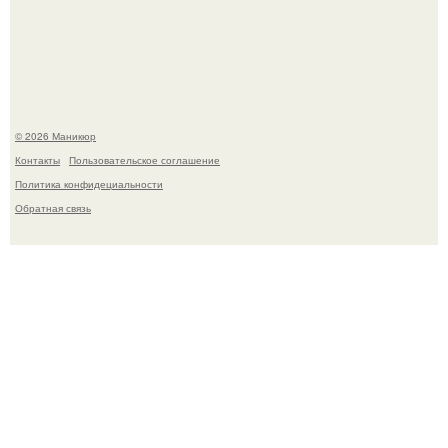
Чем дольше вас радует "Красивая, Удобная Обувь".
© 2026 Маникюр
Контакты
Пользовательское соглашение
Политика конфидециальности
Обратная связь