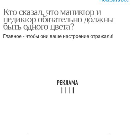
Кто сказал, что маникюр и
маникюр дома
мастер маникюра
педикюр обязательно должны
быть одного цвета?
Главное - чтобы они ваше настроение отражали!
маникюр френч
черный маникюр
красивый маникюр
красный маникюр
ногти маникюр фото
макияж и маникюр