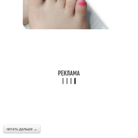
Маникюр с акцентом
Натуральный маникюр
Маникюр с
Яркий маникюр
использованием
Фуксия в лунном
Оттенки в маникюре
маникюре
Матовый маникюр
Маникюр в цвете
читать дальше →
Гель-лак для маникюра
Однотонный маникюр