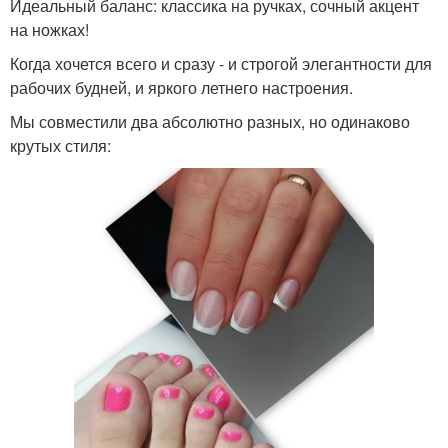
Идеальный баланс: классика на ручках, сочный акцент
маникюр в домашних
маникюр лаком фото
на ножках!
условиях
Когда хочется всего и сразу - и строгой элегантности для
рабочих будней, и яркого летнего настроения.
Мы совместили два абсолютно разных, но одинаково
дизайн маникюра
Нейтральный маникюр
крутых стиля:
Градиентный маникюр
Контрастный маникюр
Нестандартный
Классический маникюр
маникюр