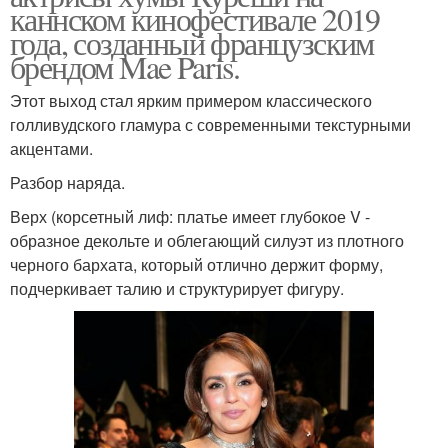
каннском кинофестивале 2019
года, созданный французским
брендом Mae Paris.
Украшения для
Акрил для маникюра
маникюра
Этот выход стал ярким примером классического
голливудского гламура с современными текстурными
акцентами.
Советы по маникюру
Необрезной маникюр
Разбор наряда.
Верх (корсетный лиф: платье имеет глубокое V -
образное декольте и облегающий силуэт из плотного
черного бархата, который отлично держит форму,
Обрезной маникюр
Маникюр без аппарата
подчеркивает талию и структурирует фигуру.
Аппаратный маникюр
Японский маникюр