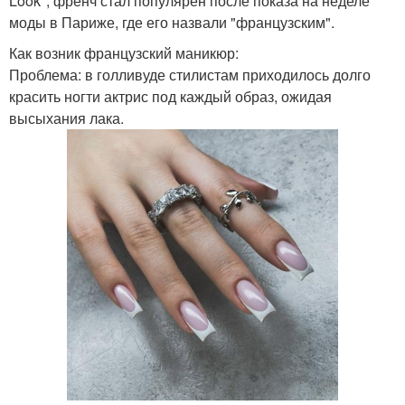
Look", френч стал популярен после показа на неделе
моды в Париже, где его назвали "французским".
Как возник французский маникюр:
Проблема: в голливуде стилистам приходилось долго
красить ногти актрис под каждый образ, ожидая
высыхания лака.