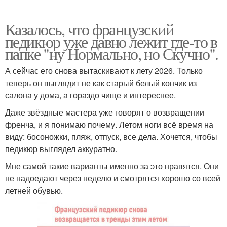
Казалось, что французский
педикюр уже давно лежит где-то в
Маникюр для розового
папке "ну Нормально, но Скучно".
Идеальный маникюр
платья
А сейчас его снова вытаскивают к лету 2026. Только
теперь он выглядит не как старый белый кончик из
салона у дома, а гораздо чище и интереснее.
Маникюр под розовое
Цвета в маникюре
Даже звёздные мастера уже говорят о возвращении
платье
френча, и я понимаю почему. Летом ноги всё время на
виду: босоножки, пляж, отпуск, все дела. Хочется, чтобы
педикюр выглядел аккуратно.
Маникюр с лунными
Маникюр с текстурой
Мне самой такие варианты именно за это нравятся. Они
дугами
не надоедают через неделю и смотрятся хорошо со всей
летней обувью.
Маникюр с узорами
Прозрачный маникюр