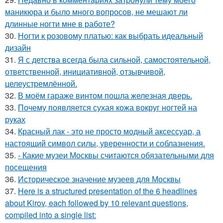
маникюра и было много вопросов, не мешают ли
длинные ногти мне в работе?
30.
Ногти к розовому платью: как выбрать идеальный
дизайн
31.
Я с детства всегда была сильной, самостоятельной,
ответственной, инициативной, отзывчивой,
целеустремлённой.
32.
В моём гараже винтом пошла железная дверь.
33.
Почему появляется сухая кожа вокруг ногтей на
руках
34.
Красный лак - это не просто модный аксессуар, а
настоящий символ силы, уверенности и соблазнения.
35.
- Какие музеи Москвы считаются обязательными для
посещения
36.
Историческое значение музеев для Москвы
37.
Here is a structured presentation of the 6 headlines
about Kirov, each followed by 10 relevant questions,
compiled into a single list: