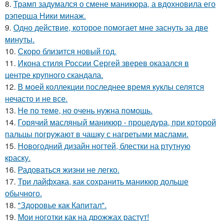
8.
Трамп задумался о смене маникюра, а вдохновила его
рэперша Ники минаж.
9.
Одно действие, которое помогает мне заснуть за две
минуты.
10.
Скоро близится новый год.
11.
Икона стиля России Сергей зверев оказался в
центре крупного скандала.
12.
В моей коллекции последнее время куклы селятся
нечасто и не все.
13.
Не по теме, но очень нужна помощь.
14.
Горячий масляный маникюр - процедура, при которой
пальцы погружают в чашку с нагретыми маслами.
15.
Новогодний дизайн ногтей, блестки на ртутную
краску.
16.
Радоваться жизни не легко.
17.
Три лайфхака, как сохранить маникюр дольше
обычного.
18.
"Здоровье как Капитал".
19.
Мои ноготки как на дрожжах растут!