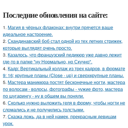
Последние обновления на сайте:
1.
Магия в чёрных флаконах: внутри прячется ваше
идеальное настроение.
2.
Скандинавский боб стал одной из тех летних стрижек,
которые выглядят очень просто.
3.
Казалось, что французский педикюр уже давно лежит
где-то в папке "ну Нормально, но Скучно".
4.
Кадр: Вертикальный коллаж из трех кадров, в формате
9: 16; крупные планы (Close - up) и сверхкрупные планы.
5.
Мастера маникюра постят бесконечные ногти, мастера
по волосам - волосы, фотографы - чужие фото, мастера
по шугарингу - ну в общем вы поняли.
6.
Сколько нужно выложить геля в форму, чтобы ногти не
сломались и не получились толстыми.
7.
Сказка ложь, да в ней намек, прекрасным девицам
урок.