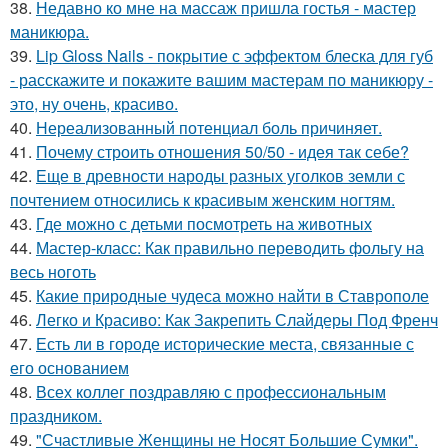
38.
Недавно ко мне на массаж пришла гостья - мастер
маникюра.
39.
Lip Gloss Nails - покрытие с эффектом блеска для губ
- расскажите и покажите вашим мастерам по маникюру -
это, ну очень, красиво.
40.
Нереализованный потенциал боль причиняет.
41.
Почему строить отношения 50/50 - идея так себе?
42.
Еще в древности народы разных уголков земли с
почтением относились к красивым женским ногтям.
43.
Где можно с детьми посмотреть на животных
44.
Мастер-класс: Как правильно переводить фольгу на
весь ноготь
45.
Какие природные чудеса можно найти в Ставрополе
46.
Легко и Красиво: Как Закрепить Слайдеры Под Френч
47.
Есть ли в городе исторические места, связанные с
его основанием
48.
Всех коллег поздравляю с профессиональным
праздником.
49.
"Счастливые Женщины не Носят Большие Сумки".