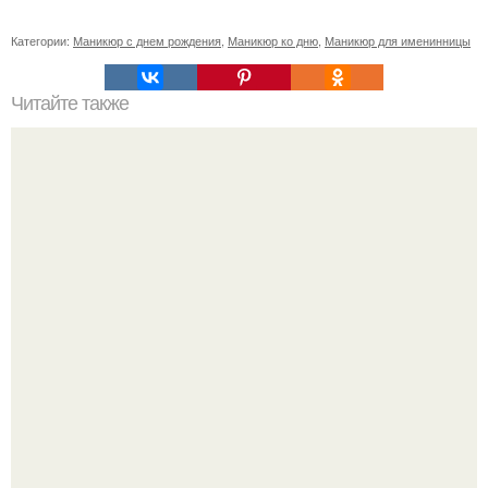
Категории:
Маникюр с днем рождения
,
Маникюр ко дню
,
Маникюр для именинницы
Читайте также
Реклама для мастера маникюра текст. Как привлечь
больше клиентов на маникюр