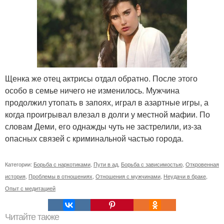
Щенка же отец актрисы отдал обратно. После этого
особо в семье ничего не изменилось. Мужчина
продолжил утопать в запоях, играл в азартные игры, а
когда проигрывал влезал в долги у местной мафии. По
словам Деми, его однажды чуть не застрелили, из-за
опасных связей с криминальной частью города.
Категории:
Борьба с наркотиками
,
Пути в ад
,
Борьба с зависимостью
,
Откровенная
история
,
Проблемы в отношениях
,
Отношения с мужчинами
,
Неудачи в браке
,
Опыт с медитацией
Читайте также