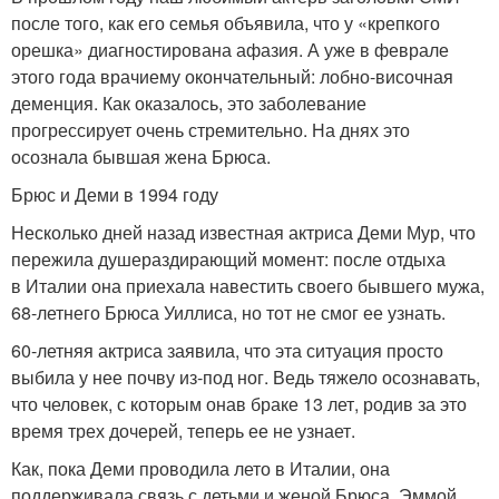
после того, как его семья объявила, что у «крепкого
орешка» диагностирована афазия. А уже в феврале
этого года врачиему окончательный: лобно-височная
деменция. Как оказалось, это заболевание
прогрессирует очень стремительно. На днях это
осознала бывшая жена Брюса.
Брюс и Деми в 1994 году
Несколько дней назад известная актриса Деми Мур, что
пережила душераздирающий момент: после отдыха
в Италии она приехала навестить своего бывшего мужа,
68-летнего Брюса Уиллиса, но тот не смог ее узнать.
60-летняя актриса заявила, что эта ситуация просто
выбила у нее почву из-под ног. Ведь тяжело осознавать,
что человек, с которым онав браке 13 лет, родив за это
время трех дочерей, теперь ее не узнает.
Как, пока Деми проводила лето в Италии, она
поддерживала связь с детьми и женой Брюса, Эммой