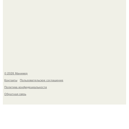
Скандинавский боб стал одной из тех летних стрижек,
которые выглядят очень просто.
© 2026 Маникюр
Контакты
Пользовательское соглашение
Политика конфидециальности
Обратная связь