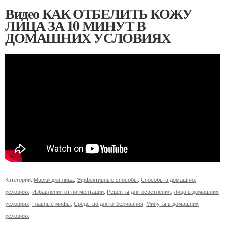
Видео КАК ОТБЕЛИТЬ КОЖУ
ЛИЦА ЗА 10 МИНУТ В
ДОМАШНИХ УСЛОВИЯХ
Категории:
Маски для лица
,
Эффективные способы
,
Способы в домашних
условиях
,
Избавления от пигментации
,
Рецепты для осветления
,
Лица в домашних
условиях
,
Главные мифы
,
Средства для отбеливания
,
Минуты в домашних
условиях