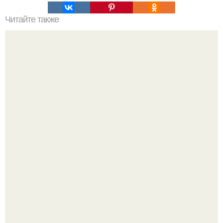
Читайте также
Когда стричь ногти к деньгам. 33 народные приметы,
чтобы привлечь деньги в дом.
Стильный образ для девочек.