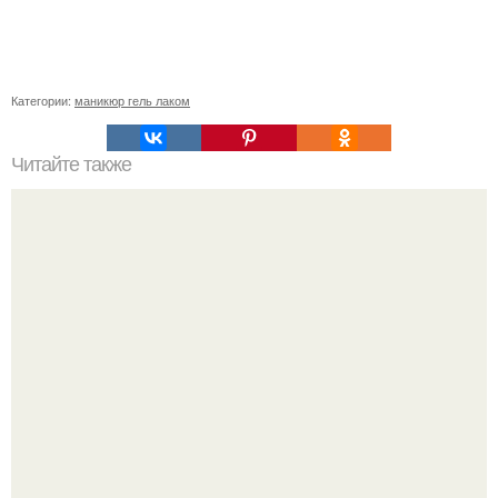
Категории:
маникюр гель лаком
Читайте также
Дети. Сын уснул на диване, папа решил переложить его
в кроватку.