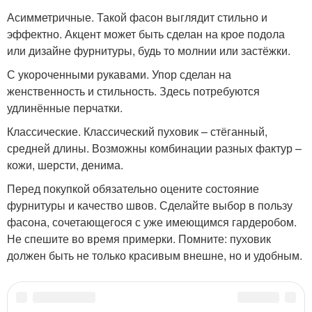
Асимметричные. Такой фасон выглядит стильно и
эффектно. Акцент может быть сделан на крое подола
или дизайне фурнитуры, будь то молнии или застёжки.
С укороченными рукавами. Упор сделан на
женственность и стильность. Здесь потребуются
удлинённые перчатки.
Классические. Классический пуховик – стёганный,
средней длины. Возможны комбинации разных фактур –
кожи, шерсти, денима.
Перед покупкой обязательно оцените состояние
фурнитуры и качество швов. Сделайте выбор в пользу
фасона, сочетающегося с уже имеющимся гардеробом.
Не спешите во время примерки. Помните: пуховик
должен быть не только красивым внешне, но и удобным.
Категории:
Модные пуховики
,
Короткие пуховики
,
Женские пуховики
,
Пуховики от
ведущих брендов
,
Пуховик с мехом