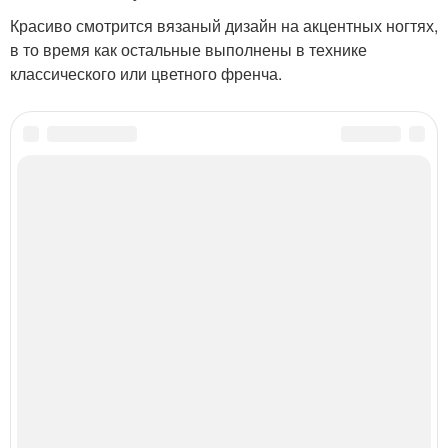
Красиво смотрится вязаный дизайн на акцентных ногтях,
в то время как остальные выполнены в технике
классического или цветного френча.
Категории:
летний маникюр
,
Модные тенденции
,
Маникюр на лето
,
Фруктовый
маникюр
,
Цветочный нейл-арт
,
Нейл-арт с чешуей
,
Радужный дизайн
,
Нежный
маникюр
,
красивый маникюр
,
Маникюр в нежных оттенках
,
Овальные ногти
,
модный маникюр
,
Модные варианты
,
Классический дизайн
,
Металлический френч
,
Вязаные акценты
,
Глубокий френч
,
Френч с блестящим декором
Читайте также