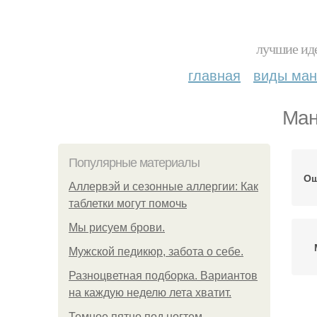
лучшие иде
главная
виды ма
Ман
Популярные материалы
Ош
Аллервэй и сезонные аллергии: Как
таблетки могут помочь
Мы рисуем брови.
Мужской педикюр, забота о себе.
Разноцветная подборка. Вариантов
на каждую неделю лета хватит.
Темное пятно под ногтем.