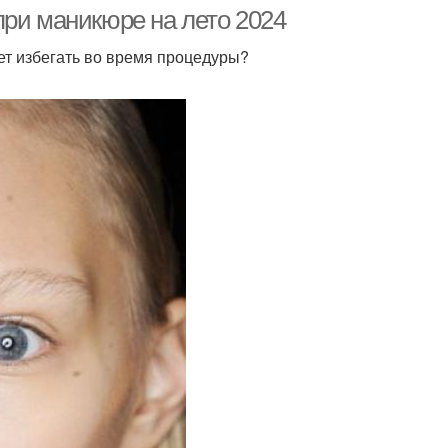
при маникюре на лето 2024
ет избегать во время процедуры?
Ногти на лето
Маникюр на любой
нальный маникюр
Новогодний маникюр
Лаки для летнего
ркий маникюр
маникюра
кюр с глиттером
Темный маникюр