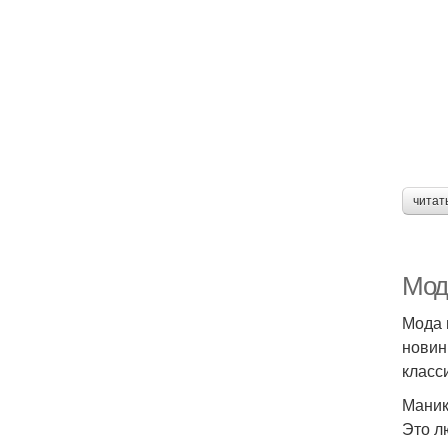
читат
Мод
Мода 
новин
класс
Маник
Это л