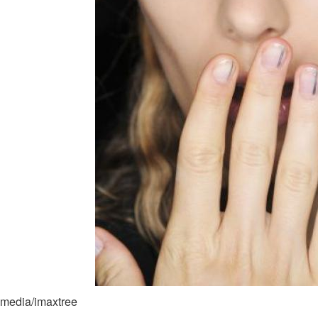
Маникюр в черном
легантный маникюр
Сдер
цвете
imedia/imaxtree