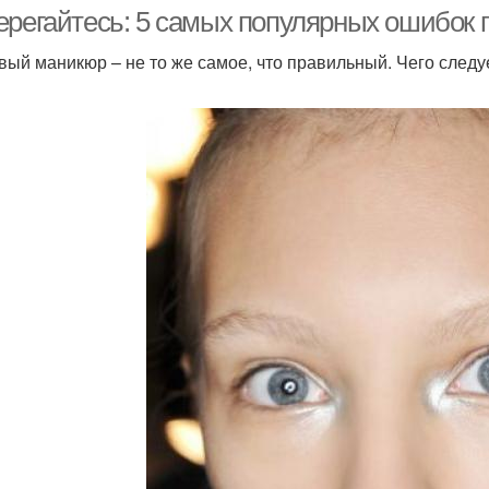
ерегайтесь: 5 самых популярных ошибок 
вый маникюр – не то же самое, что правильный. Чего следу
Маникюр в нежных
Оттенки для июльского
оттенках
маникюра
Матовый маникюр
Зимний маникюр
Ориги
аникюр на короткие
Маникюр на коротких
Я
ногти
ногтях
аникюр в холодных
Маникюр в пастельных
Мани
тонах
тонах