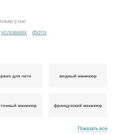
олько у нас
 условиях
фото
рвис для лето
модный маникюр
тонный маникюр
французский маникюр
Показать все
жный маникюр
красивый маникюр