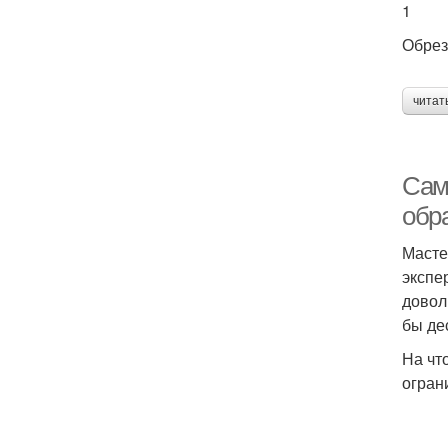
1
Обрез
читат
Сам
обр
Масте
экспе
довол
бы де
На чт
огран