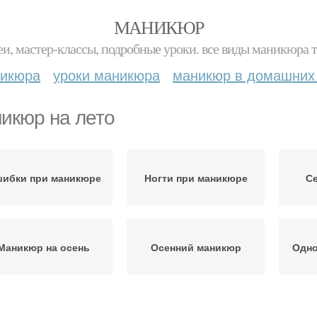
МАНИКЮР
и, мастер-классы, подробные уроки. все виды маникюра т
никюра
уроки маникюра
маникюр в домашних
икюр на лето
ибки при маникюре
Ногти при маникюре
Се
Маникюр на осень
Осенний маникюр
Одно
летний маникюр
Фруктовый маникюр
Не