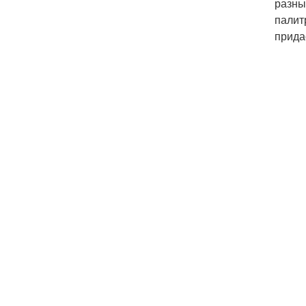
разны
палит
прида