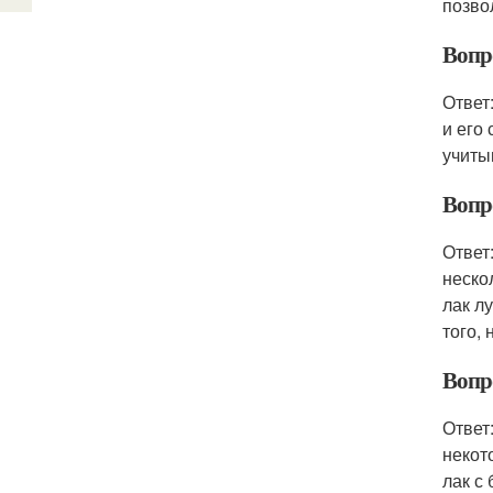
позво
Вопр
Ответ
и его
учиты
Вопр
Ответ
неско
лак л
того,
Вопр
Ответ
некот
лак с