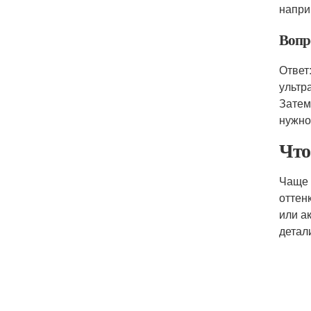
напри
Вопр
Ответ
ультр
Затем
нужно
Что
Чаще 
оттен
или а
детал