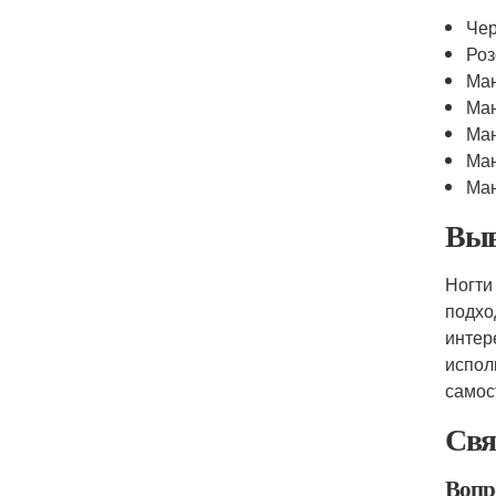
Че
Роз
Ма
Ма
Ма
Ма
Ман
Выв
Ногти
подхо
интер
испол
самос
Свя
Вопр