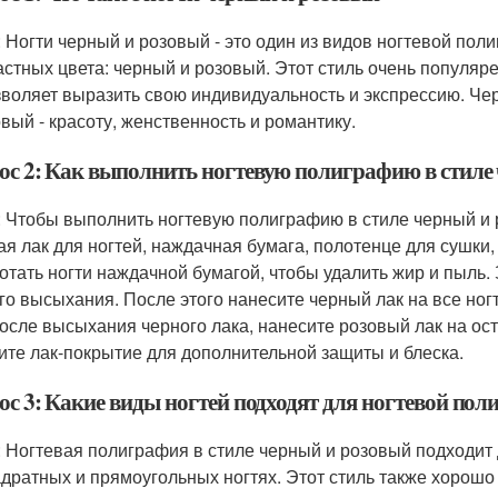
: Ногти черный и розовый - это один из видов ногтевой поли
астных цвета: черный и розовый. Этот стиль очень популяре
зволяет выразить свою индивидуальность и экспрессию. Чер
овый - красоту, женственность и романтику.
ос 2: Как выполнить ногтевую полиграфию в стиле
: Чтобы выполнить ногтевую полиграфию в стиле черный и 
ая лак для ногтей, наждачная бумага, полотенце для сушки,
отать ногти наждачной бумагой, чтобы удалить жир и пыль. 
го высыхания. После этого нанесите черный лак на все ног
После высыхания черного лака, нанесите розовый лак на ос
ите лак-покрытие для дополнительной защиты и блеска.
ос 3: Какие виды ногтей подходят для ногтевой пол
: Ногтевая полиграфия в стиле черный и розовый подходит
адратных и прямоугольных ногтях. Этот стиль также хорошо 