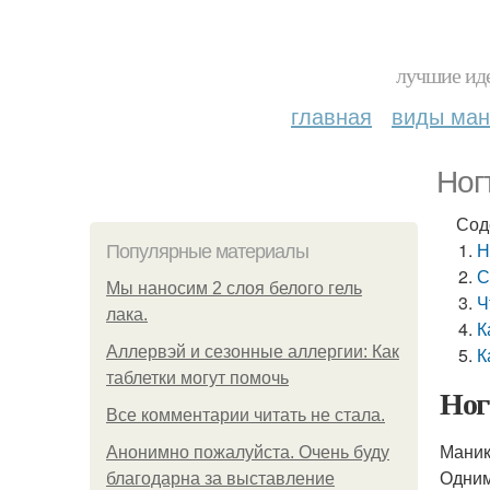
лучшие иде
главная
виды ма
Ног
Сод
Н
Популярные материалы
С
Мы наносим 2 слоя белого гель
Ч
лака.
К
Аллервэй и сезонные аллергии: Как
К
таблетки могут помочь
Ног
Все комментарии читать не стала.
Маник
Анонимно пожалуйста. Очень буду
Одним
благодарна за выставление