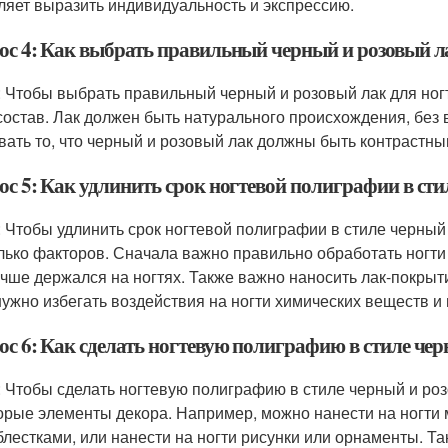
ляет выразить индивидуальность и экспрессию.
ос 4: Как выбрать правильный черный и розовый ла
: Чтобы выбрать правильный черный и розовый лак для ногт
 состав. Лак должен быть натурального происхождения, без
вать то, что черный и розовый лак должны быть контрастным
ос 5: Как удлинить срок ногтевой полиграфии в ст
: Чтобы удлинить срок ногтевой полиграфии в стиле черный
лько факторов. Сначала важно правильно обработать ногти
учше держался на ногтях. Также важно наносить лак-покрыт
 нужно избегать воздействия на ногти химических веществ 
ос 6: Как сделать ногтевую полиграфию в стиле че
: Чтобы сделать ногтевую полиграфию в стиле черный и р
орые элементы декора. Например, можно нанести на ногти м
 блестками, или нанести на ногти рисунки или орнаменты. Т