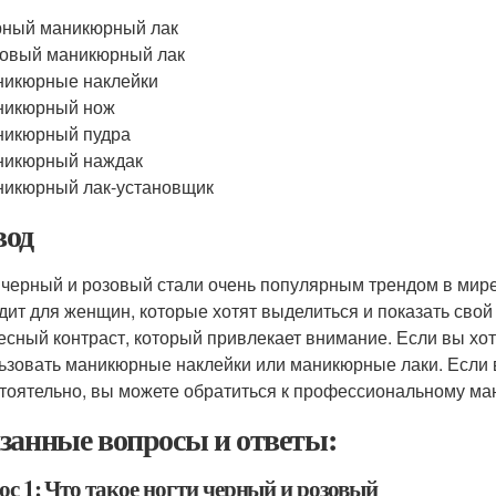
рный маникюрный лак
овый маникюрный лак
никюрные наклейки
никюрный нож
никюрный пудра
никюрный наждак
икюрный лак-установщик
од
 черный и розовый стали очень популярным трендом в мире
дит для женщин, которые хотят выделиться и показать свой
есный контраст, который привлекает внимание. Если вы хот
ьзовать маникюрные наклейки или маникюрные лаки. Если 
тоятельно, вы можете обратиться к профессиональному ма
занные вопросы и ответы:
ос 1: Что такое ногти черный и розовый