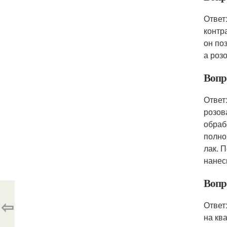
Ответ
контр
он по
а роз
Вопр
Ответ
розов
обраб
полно
лак. 
нанес
Вопр
⇦
Ответ
на кв