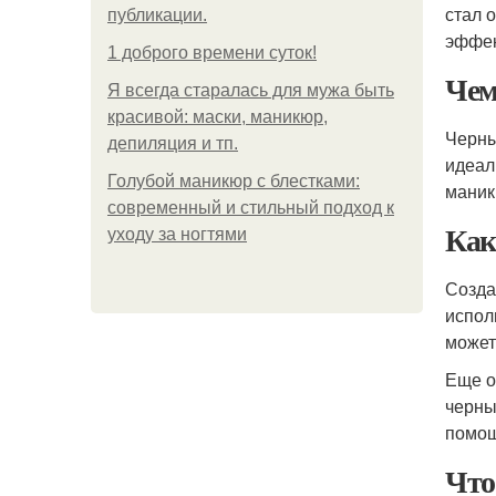
стал 
публикации.
эффек
1 доброго времени суток!
Чем
Я всегда старалась для мужа быть
красивой: маски, маникюр,
Черны
депиляция и тп.
идеал
Голубой маникюр с блестками:
маник
современный и стильный подход к
Как
уходу за ногтями
Созда
испол
может
Еще о
черны
помощ
Что