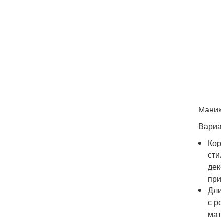
Маник
Вариа
Кор
сти
дек
при
Дли
с р
мат