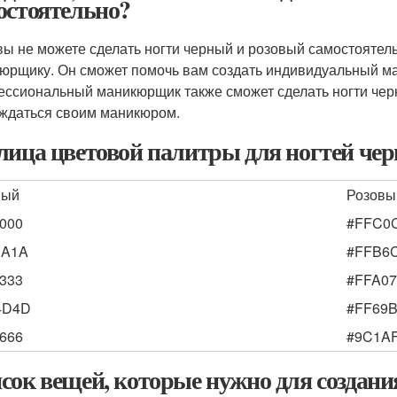
остоятельно?
вы не можете сделать ногти черный и розовый самостоятел
юрщику. Он сможет помочь вам создать индивидуальный ма
ссиональный маникюрщик также сможет сделать ногти черн
ждаться своим маникюром.
лица цветовой палитры для ногтей че
ный
Розовы
000
#FFC0
1A1A
#FFB6
333
#FFA0
4D4D
#FF69
666
#9C1A
сок вещей, которые нужно для создани