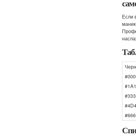
сам
Если 
маник
Профе
насла
Таб
Чер
#000
#1A
#333
#4D
#666
Спи