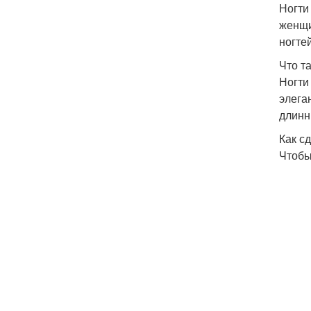
Ногти
женщи
ногте
Что т
Ногти
элега
длинн
Как с
Чтобы