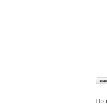
читат
Ног