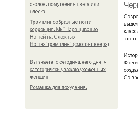
Чер
сколов, помутнения цвета или
блеска!
Совре
Трамплинообразные ногти
выдел
коррекция. Мк "Наращивание
класс
Ногтей на Сложных
этого
Ногтях"трамплин" (смотрят вверх)
".
Истор
Френч
Вы знаете, с сегодняшнего дня, я
созда
категоричски уважаю ухоженных
Со вр
женщин!
Ромашка для похудения.