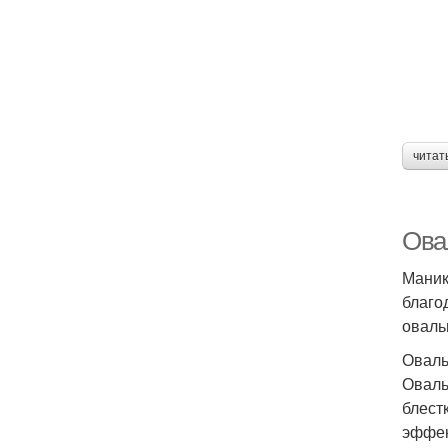
читат
Ова
Маник
благо
оваль
Оваль
Оваль
блест
эффек