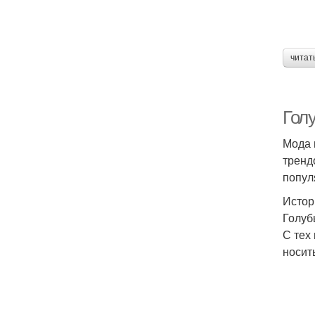
читат
Гол
Мода 
тренд
попул
Истор
Голуб
С тех
носит