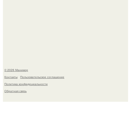
В нижегородской области трагически погибла 14-летняя
школьница - она покончила с собой на фоне подготовки к
контрольной по английскому языку.
© 2026 Маникюр
Контакты
Пользовательское соглашение
Политика конфидециальности
Обратная связь