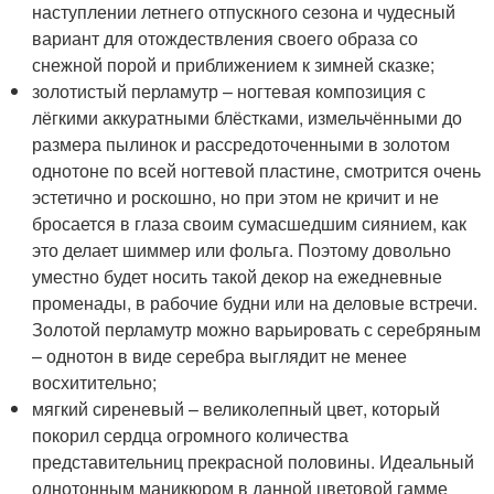
наступлении летнего отпускного сезона и чудесный
вариант для отождествления своего образа со
снежной порой и приближением к зимней сказке;
золотистый перламутр – ногтевая композиция с
лёгкими аккуратными блёстками, измельчёнными до
размера пылинок и рассредоточенными в золотом
однотоне по всей ногтевой пластине, смотрится очень
эстетично и роскошно, но при этом не кричит и не
бросается в глаза своим сумасшедшим сиянием, как
это делает шиммер или фольга. Поэтому довольно
уместно будет носить такой декор на ежедневные
променады, в рабочие будни или на деловые встречи.
Золотой перламутр можно варьировать с серебряным
– однотон в виде серебра выглядит не менее
восхитительно;
мягкий сиреневый – великолепный цвет, который
покорил сердца огромного количества
представительниц прекрасной половины. Идеальный
однотонным маникюром в данной цветовой гамме