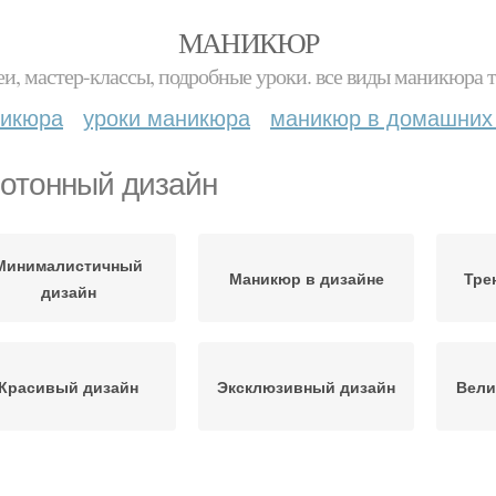
МАНИКЮР
и, мастер-классы, подробные уроки. все виды маникюра т
никюра
уроки маникюра
маникюр в домашних
отонный дизайн
Минималистичный
Маникюр в дизайне
Тре
дизайн
Красивый дизайн
Эксклюзивный дизайн
Вели
нотонная матовость
Дизайн с блестками
Од