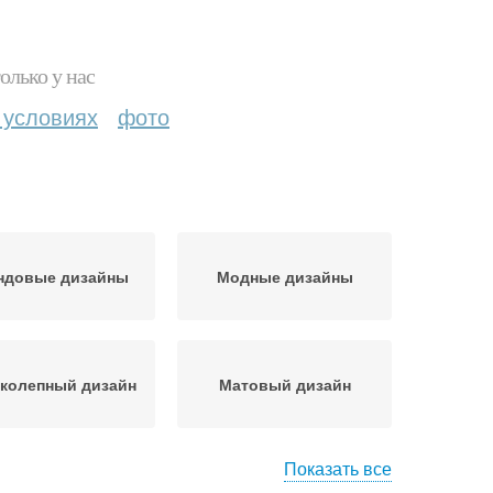
олько у нас
 условиях
фото
ндовые дизайны
Модные дизайны
колепный дизайн
Матовый дизайн
Показать все
нотонные ногти
Однотонный маникюр