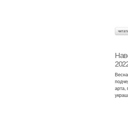
читат
Нав
202
Весна
подче
арта,
украш