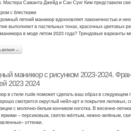
к. Мастера Саманта Джейд и Сан Сунг Ким представили све
ром с блестками
ромный летний маникюр вдохновляет лаконичностью и не
тие выполняют в пастельных тонах, красочных цветовых р
 маникюра в моде летом 2023 года? Трендовые варианты м
ь дальше →
ный маникюр с рисунком 2023-2024. Фра
ей 2023 2024
юр в стиле nude поможет сделать ваш образ в следующем г
хорошо смотрится округлый нейл-арт и покрытия лиловых, с
зиции с молочно-белым кончиком ноготка. В весенне-летн
 яркими – персиковым, светло-жёлтым, нежно-зелёным, св
авленные» оттенки.