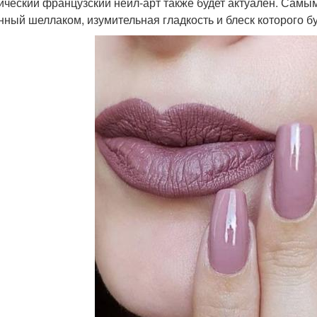
ический французский нейл-арт также будет актуален. Самы
нный шеллаком, изумительная гладкость и блеск которого бу