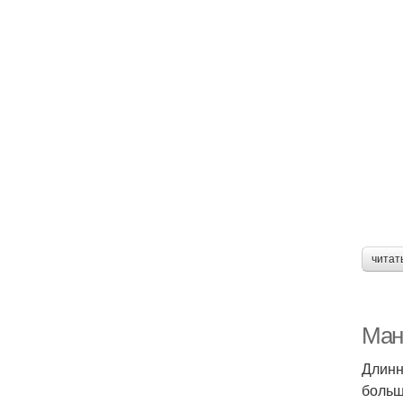
читат
Ман
Длинн
больш