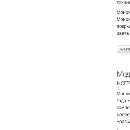
техни
Монох
Монох
покры
цвета
читат
Мод
ногт
Маник
года 
компо
более
«разб