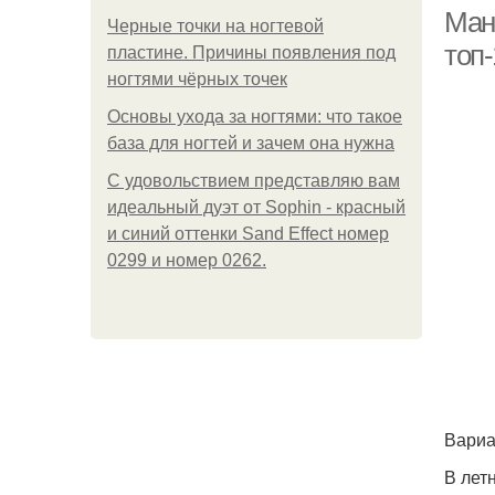
Ман
Черные точки на ногтевой
топ
пластине. Причины появления под
ногтями чёрных точек
Основы ухода за ногтями: что такое
база для ногтей и зачем она нужна
С удовольствием представляю вам
идеальный дуэт от Sophin - красный
и синий оттенки Sand Effect номер
0299 и номер 0262.
Вариа
В лет