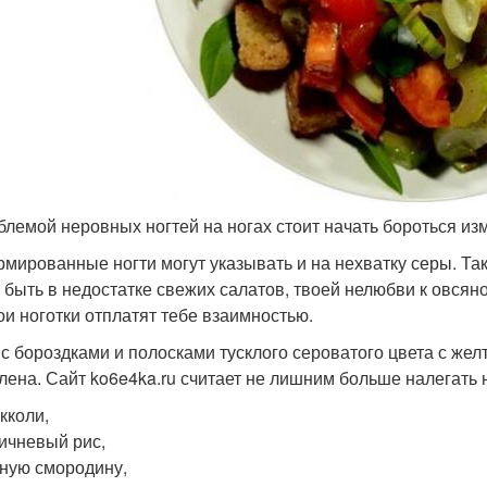
блемой неровных ногтей на ногах стоит начать бороться из
мированные ногти могут указывать и на нехватку серы. Так
 быть в недостатке свежих салатов, твоей нелюбви к овсяной
вои ноготки отплатят тебе взаимностью.
 с бороздками и полосками тусклого сероватого цвета с жел
елена. Сайт ko6e4ka.ru считает не лишним больше налегать 
кколи,
ичневый рис,
ную смородину,