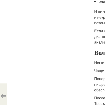
оли
И не 
и нек
потом
Если 
диагн
анали
Вол
Ногти
Чаще 
Попер
пищев
обесп
⇦
После
Треск