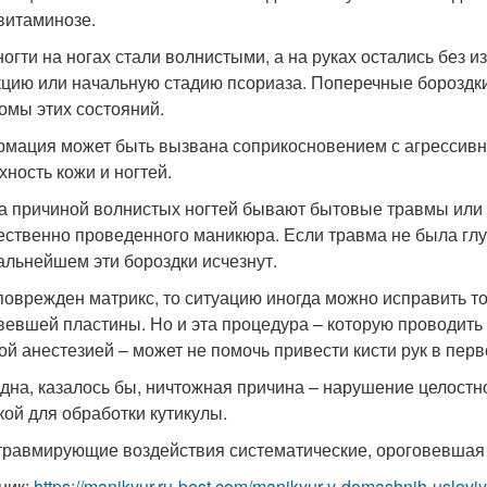
витаминозе.
ногти на ногах стали волнистыми, а на руках остались без 
цию или начальную стадию псориаза. Поперечные бороздки
омы этих состояний.
мация может быть вызвана соприкосновением с агрессив
хность кожи и ногтей.
а причиной волнистых ногтей бывают бытовые травмы или 
ественно проведенного маникюра. Если травма не была глуб
дальнейшем эти бороздки исчезнут.
поврежден матрикс, то ситуацию иногда можно исправить т
вевшей пластины. Но и эта процедура – которую проводить 
ой анестезией – может не помочь привести кисти рук в пер
дна, казалось бы, ничтожная причина – нарушение целост
кой для обработки кутикулы.
травмирующие воздействия систематические, ороговевшая 
ник:
https://manikyur.ru-best.com/manikyur-v-domashnih-uslovi