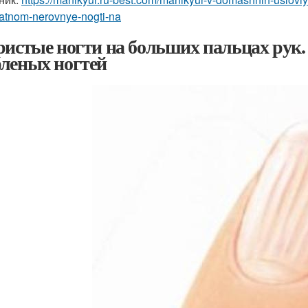
atnom-nerovnye-nogti-na
ристые ногти на больших пальцах рук.
леных ногтей