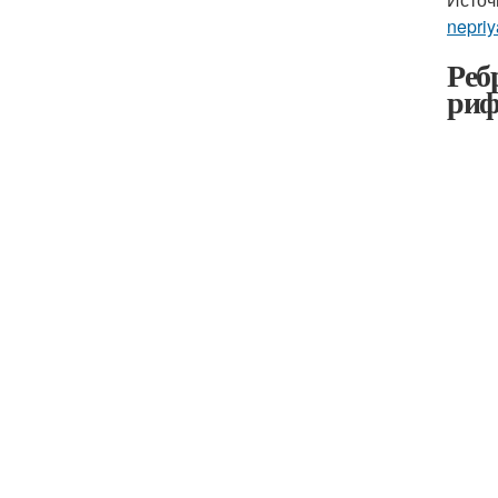
nepriy
Реб
риф