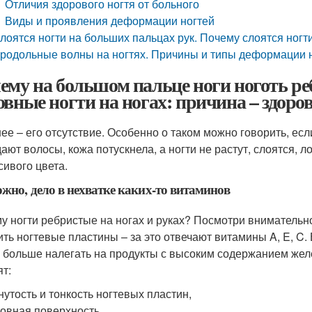
Отличия здорового ногтя от больного
Виды и проявления деформации ногтей
лоятся ногти на больших пальцах рук. Почему слоятся ногт
родольные волны на ногтях. Причины и типы деформации 
ему на большом пальце ноги ноготь р
овные ногти на ногах: причина – здоро
нее – его отсутствие. Особенно о таком можно говорить, есл
ают волосы, кожа потускнела, а ногти не растут, слоятся, 
сивого цвета.
жно, дело в нехватке каких-то витаминов
у ногти ребристые на ногах и руках? Посмотри внимательно
ить ногтевые пластины – за это отвечают витамины A, E, C.
 больше налегать на продукты с высоким содержанием желе
ят:
нутость и тонкость ногтевых пластин,
овная поверхность,