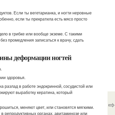
уктов. Если ты вегетарианка, и ногти неровные
обенно, если ты прекратила есть мясо просто
 дело в грибке или вообще экземе. С такими
без промедления записаться к врачу, сдать
чины деформации ногтей
.
нии здоровья.
а разлад в работе эндокринной, сосудистой или
окируют выработку кератина, который
⇨
рошиться, меняют цвет, или становятся мягкими.
 в репродуктивных органах, авитаминозе или