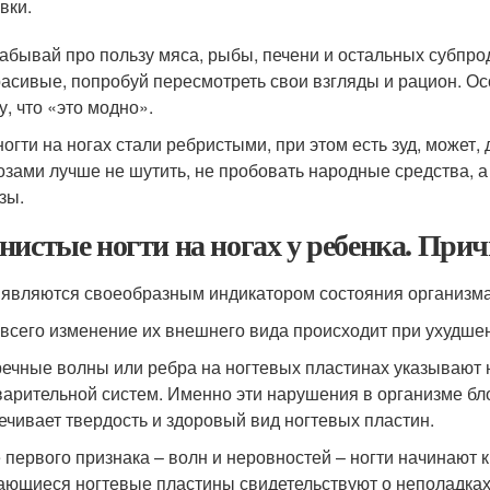
вки.
забывай про пользу мяса, рыбы, печени и остальных субпрод
расивые, попробуй пересмотреть свои взгляды и рацион. Ос
у, что «это модно».
ногти на ногах стали ребристыми, при этом есть зуд, может,
озами лучше не шутить, не пробовать народные средства, а 
зы.
нистые ногти на ногах у ребенка. При
 являются своеобразным индикатором состояния организма
всего изменение их внешнего вида происходит при ухудше
ечные волны или ребра на ногтевых пластинах указывают н
арительной систем. Именно эти нарушения в организме бл
ечивает твердость и здоровый вид ногтевых пластин.
 первого признака – волн и неровностей – ногти начинают к
ающиеся ногтевые пластины свидетельствуют о неполадках