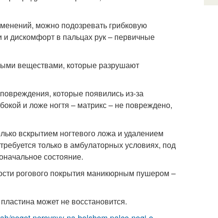
изменений, можно подозревать грибковую
 и дискомфорт в пальцах рук – первичные
ными веществами, которые разрушают
повреждения, которые появились из-за
окой и ложе ногтя – матрикс – не повреждено,
олько вскрытием ногтевого ложа и удалением
требуется только в амбулаторных условиях, под
воначальное состояние.
ности рогового покрытия маникюрным пушером –
пластина может не восстановится.
yah/nogot-nerovnyy-na-bolshom-palce-nogi-o-