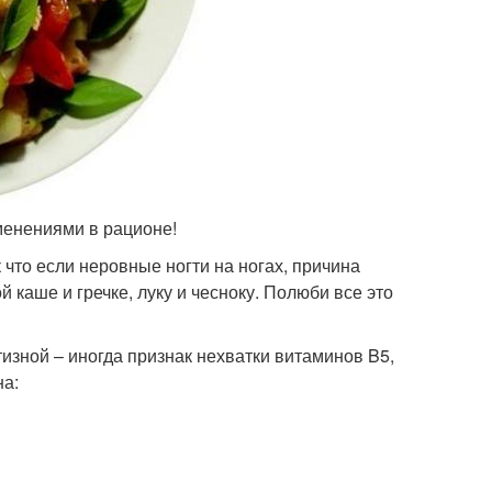
менениями в рационе!
 что если неровные ногти на ногах, причина
 каше и гречке, луку и чесноку. Полюби все это
тизной – иногда признак нехватки витаминов B5,
на: