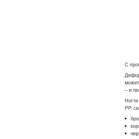
С про
Дефор
может
– и т
Ногти
PP, с
бро
кор
чер