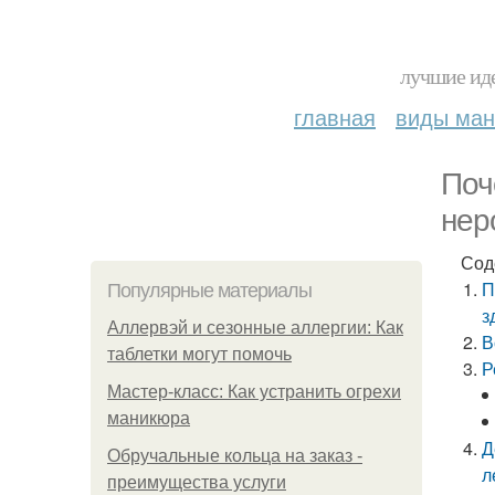
лучшие иде
главная
виды ма
Поч
нер
Сод
П
Популярные материалы
з
Аллервэй и сезонные аллергии: Как
В
таблетки могут помочь
Р
Мастер-класс: Как устранить огрехи
маникюра
Д
Обручальные кольца на заказ -
л
преимущества услуги