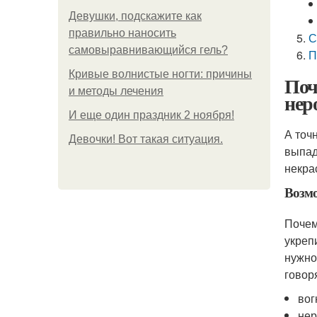
Девушки, подскажите как
правильно наносить
С
самовыравнивающийся гель?
П
Кривые волнистые ногти: причины
Поч
и методы лечения
нер
И еще один праздник 2 ноября!
А точ
Девочки! Вот такая ситуация.
выпад
некра
Возмо
Почем
укреп
нужно
говор
вог
нер