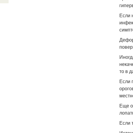
гипер
Если 
инфек
симпт
Дефор
повер
Иногд
некач
то в 
Если 
орого
местн
Еще о
лопат
Если 
Источ