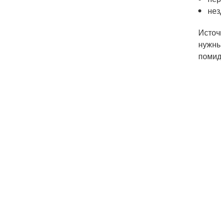
нез
Источ
нужны
помид