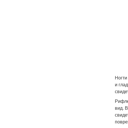
Ногти
и гла
свиде
Рифле
вид. 
свиде
повре