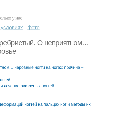
олько у нас
 условиях
фото
ь ребристый. О неприятном…
ровье
тном… неровные ногти на ногах: причина –
огтей
 и лечение рифленых ногтей
деформаций ногтей на пальцах ног и методы их