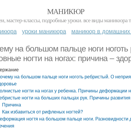
МАНИКЮР
и, мастер-классы, подробные уроки. все виды маникюра т
никюра
уроки маникюра
маникюр в домашних
ему на большом пальце ноги ногот
овные ногти на ногах: причина – здо
ержание
очему на большом пальце ноги ноготь ребристый. О неприя
доровье
олнистые ногти на ногах у ребенка. Причины деформации н
ебристые ногти на больших пальцах рук. Причины развития
Причина
Как избавиться от рифленых ногтей?
еформация ногтя на большом пальце ноги. Разновидности 
ечения