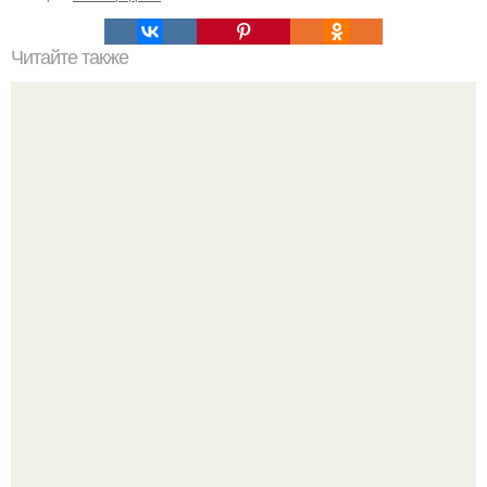
Читайте также
Сколько отрастает ноготь. Как происходит процесс роста
ногтей