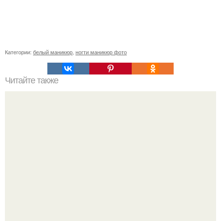
Категории:
белый маникюр
,
ногти маникюр фото
Читайте также
Поделка олень своими руками. Для детей.