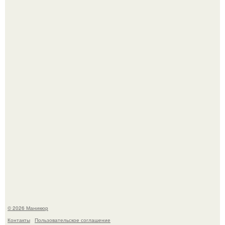
Селена Гомес дала фанатам хоть какой-то повод
успокоиться на фоне всех разговоров о свадьбе Тейлор
свифт.
В нижегородской области трагически погибла 14-летняя
школьница - она покончила с собой на фоне подготовки к
контрольной по английскому языку.
© 2026 Маникюр
Контакты
Пользовательское соглашение