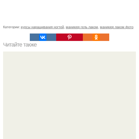
Категории:
курсы наращивания ногтей
,
маникюр гель лаком
,
маникюр лаком фото
Читайте также
Курс "Комбинированный Маникюр и Покрытие Гель -
Лаком Встык" для уже работающих (в любой технике)
мастеров ).