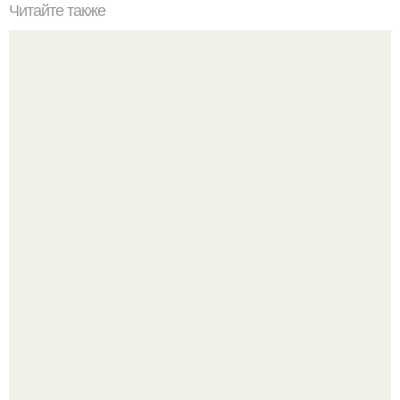
Читайте также
Рекомендации мастера по уходу за ногтями и кожей рук.
Стильный образ для девочек.