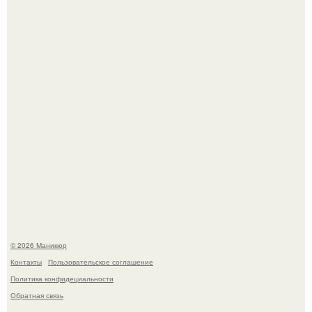
свифт.
В нижегородской области трагически погибла 14-летняя
школьница - она покончила с собой на фоне подготовки к
контрольной по английскому языку.
© 2026 Маникюр
Контакты
Пользовательское соглашение
Политика конфидециальности
Обратная связь