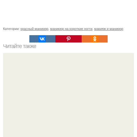
Категории:
красный маникюр
,
маникюр на короткие ногти
,
макияж и маникюр
Читайте также
Как ухаживать за волосами и ногтями?