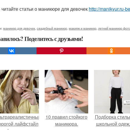
 читайте статьи о маникюре для девочек
http://manikyur.ru-
и:
маникюр для девочек
,
свадебный маникюр
,
макияж и маникюр
,
летний маникюр фот
авилось? Поделитесь с друзьями!
льтрареалистичный
10 правил стойкого
Подборка стиль
орогой лайфстайл
маникюра.
школьной оде