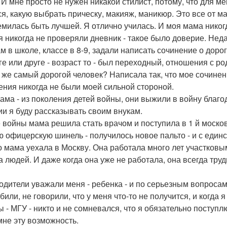
И мне просто не нужен никакой стилист, потому, что для мен
ся, какую выбрать прическу, макияж, маникюр. Это все от м
емилась быть лучшей. Я отлично училась. И моя мама никог
я никогда не проверяли дневник - такое было доверие. Нед
нам в школе, классе в 8-9, задали написать сочинение о дор
ге или друге - возраст то - был переходный, отношения с род
о же самый дорогой человек? Написала так, что мое сочинен
ения никогда не были моей сильной стороной.
ама - из поколения детей войны, они выжили в войну благо
ии я буду рассказывать своим внукам.
 войны мама решила стать врачом и поступила в 1 й моско
ю офицерскую шинель - получилось новое пальто - и с еди
о мама уехала в Москву. Она работала много лет участковы
а людей. И даже когда она уже не работала, она всегда труд
одители уважали меня - ребенка - и по серьезным вопроса
обили, не говорили, что у меня что-то не получится, и когд
ы - МГУ - никто и не сомневался, что я обязательно поступл
мне эту возможность.