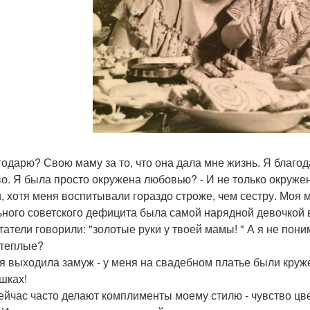
годарю? Свою маму за то, что она дала мне жизнь. Я благод
во. Я была просто окружена любовью? - И не только окруже
, хотя меня воспитывали гораздо строже, чем сестру. Моя м
ьного советского дефицита была самой нарядной девочкой в
татели говорили: "золотые руки у твоей мамы! " А я не пони
 теплые?
 я выходила замуж - у меня на свадебном платье были кру
шках!
ейчас часто делают комплименты моему стилю - чувство цвет