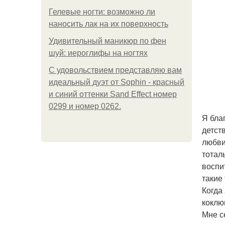
Гелевые ногти: возможно ли
наносить лак на их поверхность
Удивительный маникюр по фен
шуй: иероглифы на ногтях
С удовольствием представляю вам
идеальный дуэт от Sophin - красный
и синий оттенки Sand Effect номер
0299 и номер 0262.
Я бла
детст
любви
тотал
воспи
такие
Когда
коклю
Мне с