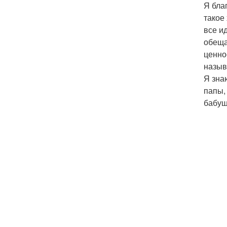
Я бла
такое 
все и
обеща
ценно
назыв
Я зна
папы,
бабуш