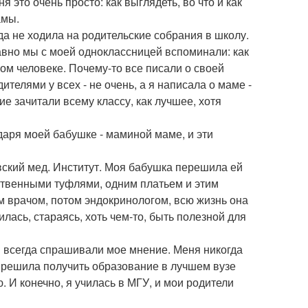
я это очень просто: как выглядеть, во что и как
амы.
да не ходила на родительские собрания в школу.
авно мы с моей одноклассницей вспоминали: как
огом человеке. Почему-то все писали о своей
ителями у всех - не очень, а я написала о маме -
ие зачитали всему классу, как лучшее, хотя
даря моей бабушке - маминой маме, и эти
вский мед. Институт. Моя бабушка перешила ей
нственными туфлями, одним платьем и этим
м врачом, потом эндокринологом, всю жизнь она
илась, стараясь, хоть чем-то, быть полезной для
м всегда спрашивали мое мнение. Меня никогда
а я решила получить образование в лучшем вузе
ю. И конечно, я училась в МГУ, и мои родители