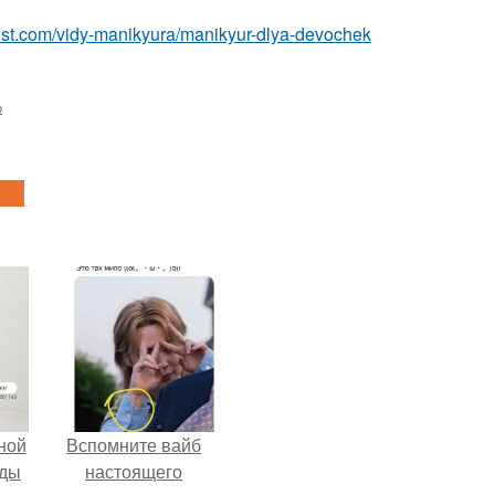
best.com/vidy-manikyura/manikyur-dlya-devochek
о
ной
Вспомните вайб
жды
настоящего