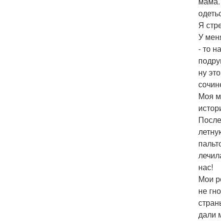
мама. 
одеть
Я стр
У мен
- то 
подру
ну эт
сочин
Моя м
истор
После
летну
пальт
лечил
нас!
Мои р
не гн
стран
дали 