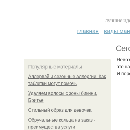
лучшие иде
главная
виды ма
Сег
Невоз
это н
Популярные материалы
Я пер
Аллервэй и сезонные аллергии: Как
таблетки могут помочь
Удаляем волосы с зоны бикини.
Бритье
Стильный образ для девочек.
Обручальные кольца на заказ -
преимущества услуги