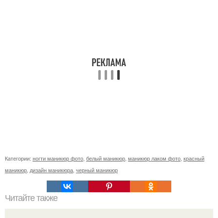
Категории:
ногти маникюр фото
,
белый маникюр
,
маникюр лаком фото
,
красный
маникюр
,
дизайн маникюра
,
черный маникюр
Читайте также