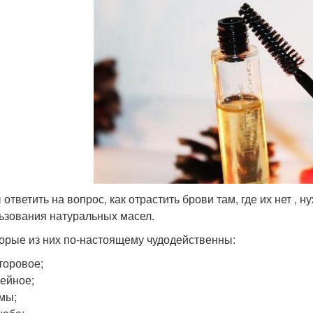
 ответить на вопрос, как отрастить брови там, где их нет ,
ьзования натуральных масел.
орые из них по-настоящему чудодейственны:
торовое;
ейное;
мы;