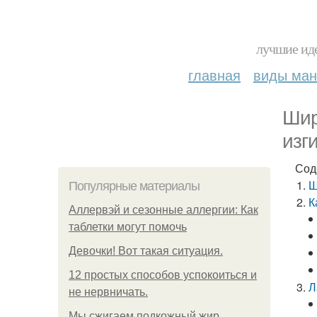
лучшие иде
главная
виды ма
Шир
изг
Сод
Ш
Популярные материалы
К
Аллервэй и сезонные аллергии: Как
таблетки могут помочь
Девочки! Вот такая ситуация.
12 простых способов успокоиться и
Л
не нервничать.
Мы сжигаем подкожный жир.