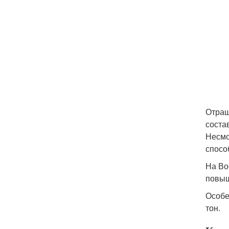
Отращ
соста
Несмо
спосо
На Во
повыш
Особе
тон.