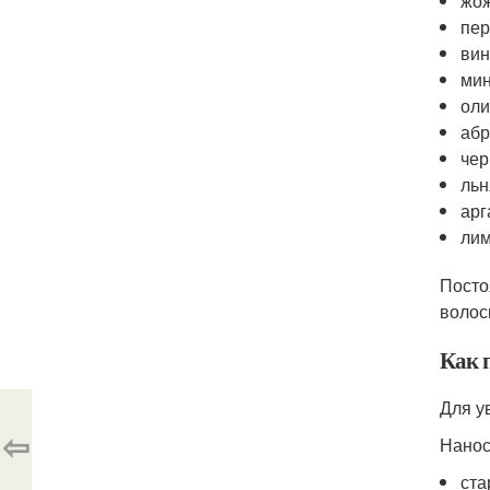
жож
пер
вин
мин
оли
абр
чер
льн
арг
лим
Посто
волос
Как 
Для у
⇦
Нанос
ста