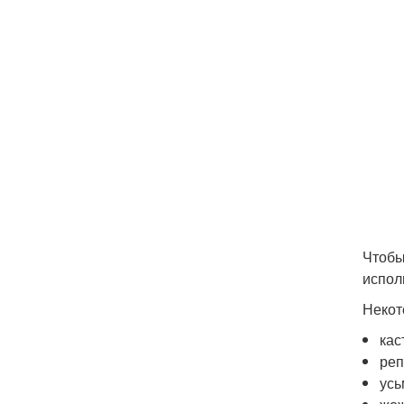
Чтобы
испол
Некот
кас
реп
усь