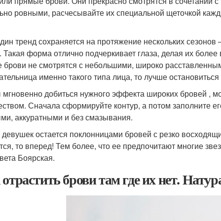
 или прямые брови. Они прекрасно смотрятся в сочетании 
ьно ровными, расчесывайте их специальной щеточкой кажд
дин тренд сохраняется на протяжение нескольких сезонов 
. Такая форма отлично подчеркивает глаза, делая их более
е брови не смотрятся с небольшими, широко расставленным
ательница именно такого типа лица, то лучше остановиться
 мгновенно добиться нужного эффекта широких бровей , 
еством. Сначала сформируйте контур, а потом заполните ег
ми, аккуратными и без смазывания.
 девушек остается поклонницами бровей с резко восходящим
тся, то вперед! Тем более, что ее предпочитают многие зве
вета Боярская.
 отрастить брови там где их нет. Нату