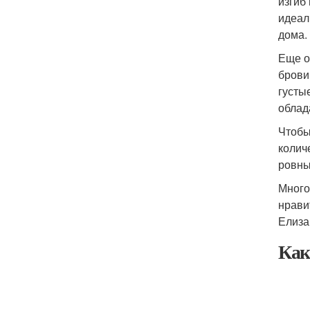
изгиб
идеал
дома.
Еще о
брови
густы
облад
Чтобы
колич
ровны
Много
нрави
Елиза
Как