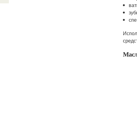
ват
зуб
спе
Испол
средс
Масл