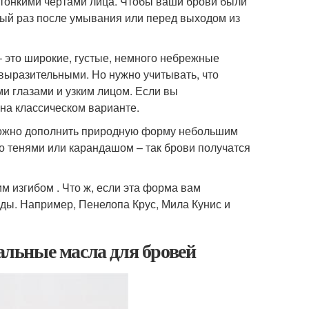
с тонкими чертами лица. Чтобы ваши брови были
ый раз после умывания или перед выходом из
– это широкие, густые, немного небрежные
 выразительными. Но нужно учитывать, что
и глазами и узким лицом. Если вы
 на классическом варианте.
можно дополнить природную форму небольшим
о тенями или карандашом – так брови получатся
 изгибом . Что ж, если эта форма вам
зды. Например, Пенелопа Крус, Мила Кунис и
ральные масла для бровей