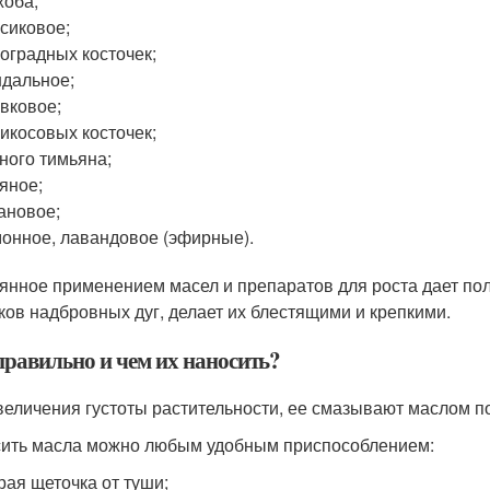
оба;
сиковое;
оградных косточек;
дальное;
вковое;
икосовых косточек;
ного тимьяна;
яное;
ановое;
онное, лавандовое (эфирные).
янное применением масел и препаратов для роста дает пол
ков надбровных дуг, делает их блестящими и крепкими.
правильно и чем их наносить?
величения густоты растительности, ее смазывают маслом по
ить масла можно любым удобным приспособлением:
рая щеточка от туши;