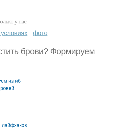
олько у нас
 условиях
фото
астить брови? Формируем
уем изгиб
бровей
 8 лайфхаков